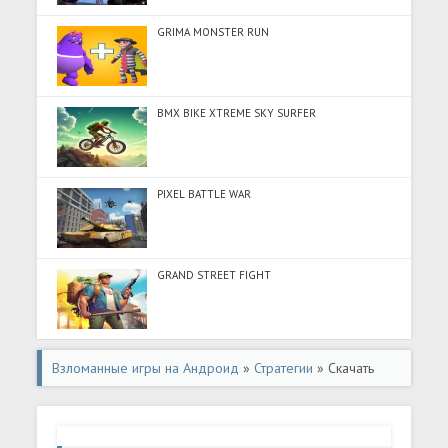
GRIMA MONSTER RUN
BMX BIKE XTREME SKY SURFER
PIXEL BATTLE WAR
GRAND STREET FIGHT
Взломанные игры на Андроид
»
Стратегии
» Скачать
World Conqueror 4-WW2 Strategy (Много монет) на
Андроид