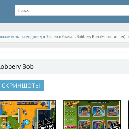
анные игры на Андроид
»
Экшен
» Скачать Robbery Bob (Много денег) 
Robbery Bob
СКРИНШОТЫ