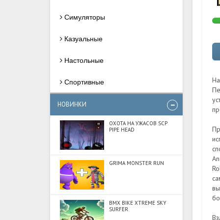
Симуляторы
Казуальные
Настольные
На
Спортивные
Пе
ус
НОВИНКИ
пр
ОХОТА НА УЖАСОВ SCP
Пр
PIPE HEAD
ис
сп
An
GRIMA MONSTER RUN
Ro
са
вы
бо
BMX BIKE XTREME SKY
SURFER
Вз