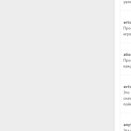
увл
art
Про
игре
ali
Прос
каж
avt
Это
снач
пой
any
Эта