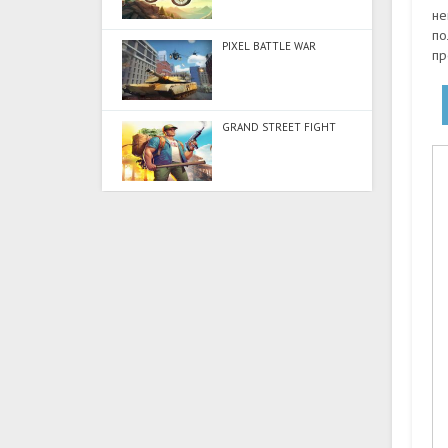
не
по
PIXEL BATTLE WAR
пр
GRAND STREET FIGHT