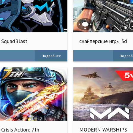
SquadBlast
снайперские игры 3d:
стрелялки
Подробнее
Подроб
Crisis Action: 7th
MODERN WARSHIPS