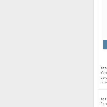
bac
Уди
авт
оши
apt
Един