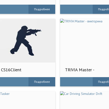
Anniversary
Подробнее
Подроб
CS16Client
TRIVIA Master -
викторина
Подробнее
Подроб