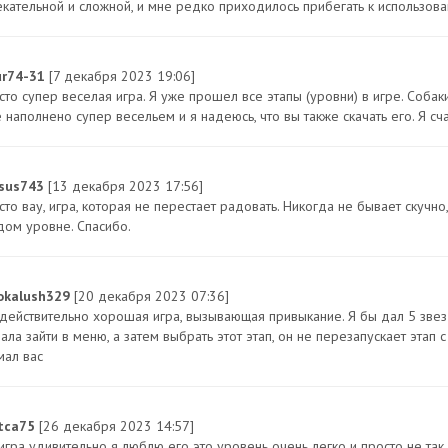
екательной и сложной, и мне редко приходилось прибегать к использов
ur74-31
[7 декабря 2023 19:06]
сто супер веселая игра. Я уже прошел все этапы (уровни) в игре. Собак
 наполнено супер весельем и я надеюсь, что вы также скачать его. Я сча
usus743
[13 декабря 2023 17:56]
то вау, игра, которая не перестает радовать. Никогда не бывает скучно
дом уровне. Спасибо.
okalush329
[20 декабря 2023 07:36]
 действительно хорошая игра, вызывающая привыкание. Я бы дал 5 звезд,
ала зайти в меню, а затем выбрать этот этап, он не перезапускает этап с 
мал вас
tca75
[26 декабря 2023 14:57]
 игра удивительно я люблю его это уровень очень легко и просто не так