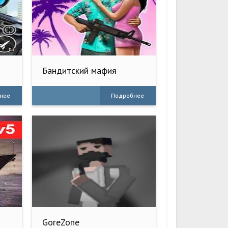
Бандитский мафия
гранда Город
нее
Подробнее
GoreZone