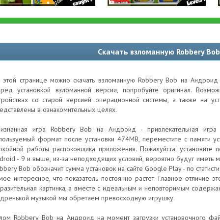
Скачать взломанную Robbery Bo
 этой странице можно скачать взломанную Robbery Bob на Андроид 
ред установкой взломанной версии, попробуйте оригинал. Возм
тройствах со старой версией операционной системы, а также на ус
едставлены в ознакомительных целях.
изнанная игра Robbery Bob на Андроид - привлекательная игра 
пользуемый формат после установки 474MB, переместите с памяти ус
окойной работы распоковщика приложения. Пожалуйста, установите 
droid - 9 и выше, из-за неподходящих условий, вероятно будут иметь 
bbery Bob обозначит сумма установок на сайте Google Play - по статис
мое интересное, что показатель постоянно растет. Главное отличие эт
разительная картинка, а вместе с идеальным и неповторимым содержа
дренькой музыкой мы обретаем превосходную игрушку.
лом Robbery Bob на Андроид на момент загрузки установочного фай