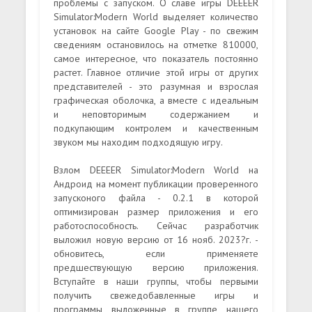
проблемы с запуском. О славе игры DEEEER
Simulator:Modern World выделяет количество
установок на сайте Google Play - по свежим
сведениям остановилось на отметке 810000,
самое интересное, что показатель постоянно
растет. Главное отличие этой игры от других
представителей - это разумная и взрослая
графическая оболочка, а вместе с идеальным
и неповторимым содержанием и
подкупающим контролем и качественным
звуком мы находим подходящую игру.
Взлом DEEEER Simulator:Modern World на
Андроид на момент публикации проверенного
запусконого файла - 0.2.1 в которой
оптимизирован размер приложения и его
работоспособность. Сейчас разработчик
выложил новую версию от 16 нояб. 2023?г. -
обновитесь, если применяете
предшествующую версию приложения.
Вступайте в наши группы, чтобы первыми
получить свежедобавленные игры и
программы выложенные в группе нашего