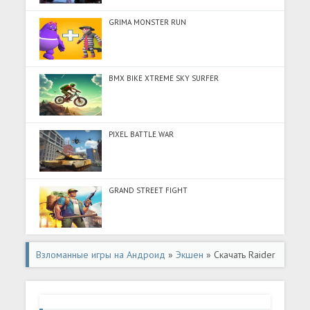
GRIMA MONSTER RUN
BMX BIKE XTREME SKY SURFER
PIXEL BATTLE WAR
GRAND STREET FIGHT
Взломанные игры на Андроид
»
Экшен
» Скачать Raider
SIX (Много монет) на Андроид