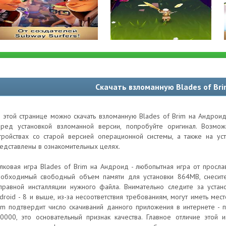
Скачать взломанную Blades of Br
 этой странице можно скачать взломанную Blades of Brim на Андроид
ред установкой взломанной версии, попробуйте оригинал. Возм
тройствах со старой версией операционной системы, а также на ус
едставлены в ознакомительных целях.
лковая игра Blades of Brim на Андроид - любопытная игра от просл
обходимый свободный объем памяти для установки 864MB, снесит
правной инсталляции нужного файла. Внимательно следите за устан
droid - 8 и выше, из-за несоответствия требованиям, могут иметь мес
im подтвердит число скачиваний данного приложения в интернете - 
0000, это основательный признак качества. Главное отличие этой 