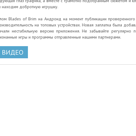
дующая глаз графика, а вместе с грамотно подобранным сюжетом и 
 находим добротную игрушку.
лом Blades of Brim на Андроид на момент публикации проверенного 
оизводительность на топовых устройствах. Новая заплатка была добавл
ачали нестабильную версию приложения. Не забывайте регулярно п
изнанные игры и программы отправленные нашими партнерами.
ВИДЕО