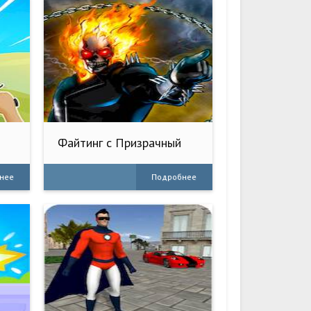
Файтинг с Призрачный
гонщик
нее
Подробнее