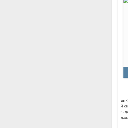
ari
Я ст
вид
даже