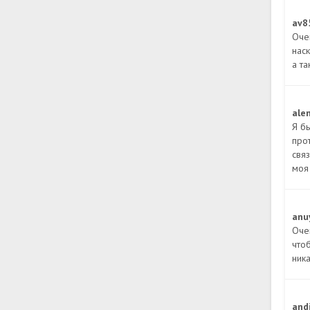
av8
Оче
нас
а т
ale
Я б
про
свя
моя
anu
Оче
что
ник
and