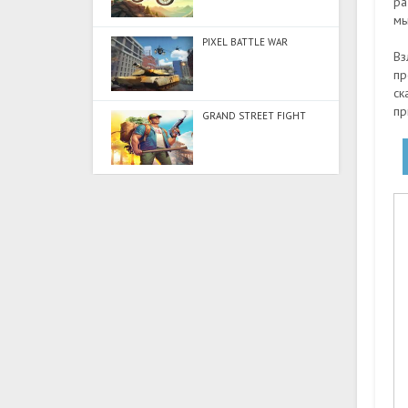
ра
мы
PIXEL BATTLE WAR
Вз
пр
ск
пр
GRAND STREET FIGHT