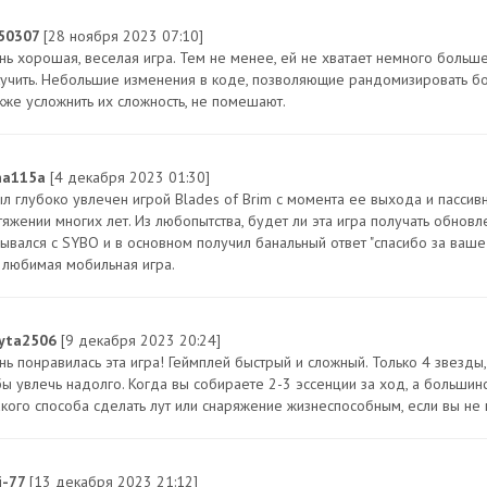
50307
[28 ноября 2023 07:10]
нь хорошая, веселая игра. Тем не менее, ей не хватает немного больш
кучить. Небольшие изменения в коде, позволяющие рандомизировать бо
акже усложнить их сложность, не помешают.
na115a
[4 декабря 2023 01:30]
ыл глубоко увлечен игрой Blades of Brim с момента ее выхода и пассив
тяжении многих лет. Из любопытства, будет ли эта игра получать обновл
зывался с SYBO и в основном получил банальный ответ "спасибо за ваше 
 любимая мобильная игра.
yta2506
[9 декабря 2023 20:24]
нь понравилась эта игра! Геймплей быстрый и сложный. Только 4 звезды
бы увлечь надолго. Когда вы собираете 2-3 эссенции за ход, а большинс
акого способа сделать лут или снаряжение жизнеспособным, если вы не 
i-77
[13 декабря 2023 21:12]