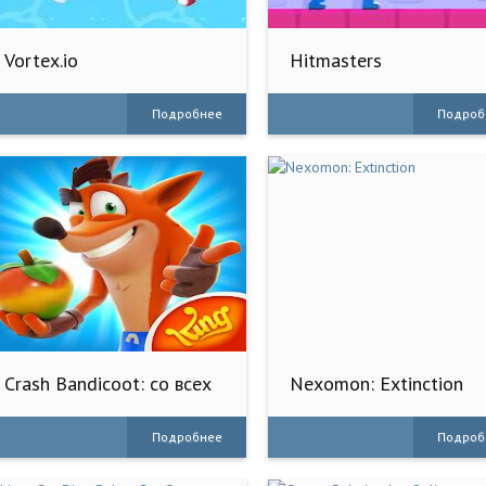
Vortex.io
Hitmasters
Подробнее
Подроб
Crash Bandicoot: со всех
Nexomon: Extinction
ног!
Подробнее
Подроб