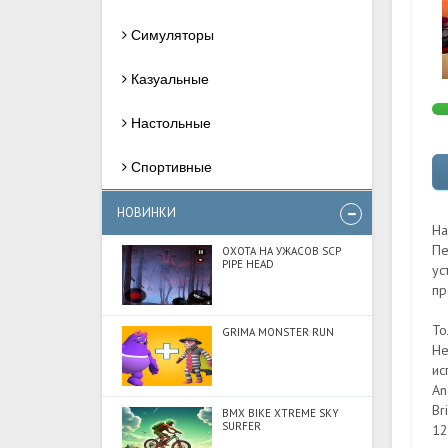
Симуляторы
Казуальные
Настольные
Спортивные
НОВИНКИ
На
Пе
ОХОТА НА УЖАСОВ SCP
PIPE HEAD
ус
пр
То
GRIMA MONSTER RUN
Не
ис
An
Br
BMX BIKE XTREME SKY
SURFER
12