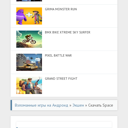
GRIMA MONSTER RUN
BMX BIKE XTREME SKY SURFER
PIXEL BATTLE WAR
GRAND STREET FIGHT
Взломанные игры на Андроид
»
Экшен
» Скачать Space
Survivor: Age of Monster (Разблокировано все) на
Андроид