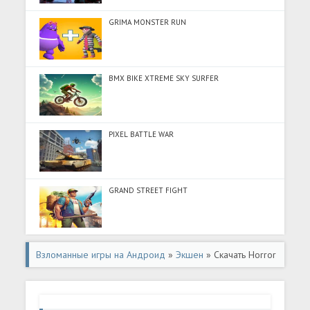
GRIMA MONSTER RUN
BMX BIKE XTREME SKY SURFER
PIXEL BATTLE WAR
GRAND STREET FIGHT
Взломанные игры на Андроид
»
Экшен
» Скачать Horror
Hospital® 2 Survival (Много монет) на Андроид