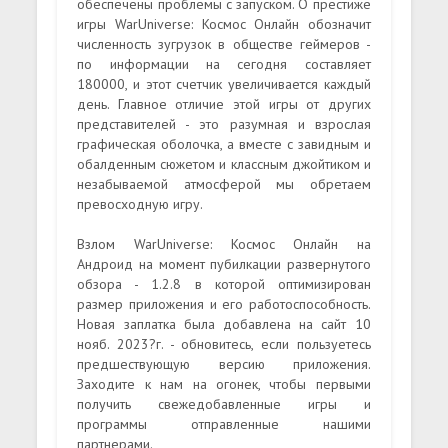
обеспечены проблемы с запуском. О престиже
игры WarUniverse: Космос Онлайн обозначит
численность зугрузок в обществе геймеров -
по информации на сегодня составляет
180000, и этот счетчик увеличивается каждый
день. Главное отличие этой игры от других
представителей - это разумная и взрослая
графическая оболочка, а вместе с завидным и
обалденным сюжетом и классным джойтиком и
незабываемой атмосферой мы обретаем
превосходную игру.
Взлом WarUniverse: Космос Онлайн на
Андроид на момент пубилкации развернутого
обзора - 1.2.8 в которой оптимизирован
размер приложения и его работоспособность.
Новая заплатка была добавлена на сайт 10
нояб. 2023?г. - обновитесь, если пользуетесь
предшествующую версию приложения.
Заходите к нам на огонек, чтобы первыми
получить свежедобавленные игры и
программы отправленные нашими
партнерами.