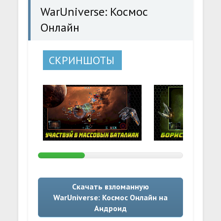
WarUniverse: Космос
Онлайн
СКРИНШОТЫ
Скачать взломанную
WarUniverse: Космос Онлайн на
Андроид