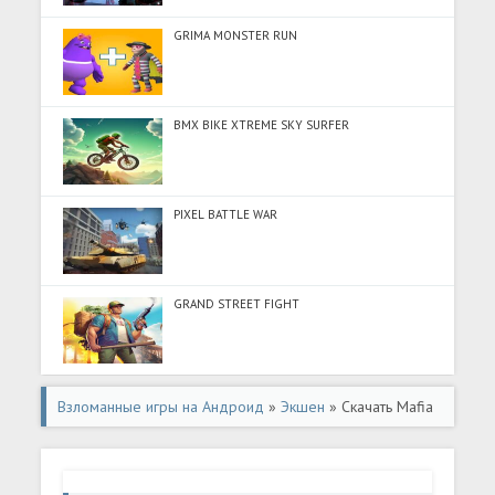
GRIMA MONSTER RUN
BMX BIKE XTREME SKY SURFER
PIXEL BATTLE WAR
GRAND STREET FIGHT
Взломанные игры на Андроид
»
Экшен
» Скачать Mafia
Sniper: Снайпер-шутер 3D (Разблокировано все) на
Андроид