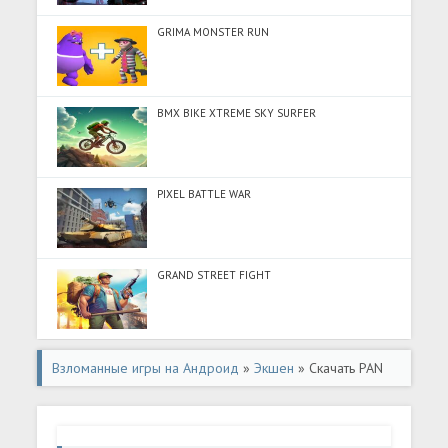
GRIMA MONSTER RUN
BMX BIKE XTREME SKY SURFER
PIXEL BATTLE WAR
GRAND STREET FIGHT
Взломанные игры на Андроид
»
Экшен
» Скачать PAN
GUN: PvP Shooting Games (Много денег) на Андроид