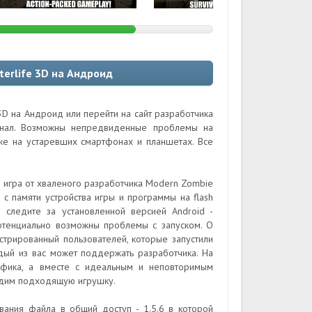
terlife 3D на Андроид
 3D на Андроид или перейти на сайт разработчика
гинал. Возможны непредвиденные проблемы на
кже на устаревших смартфонах и планшетах. Все
ая игра от хваленого разработчика Modern Zombie
с памяти устройства игры и программы на flash
 следите за установленной версией Android -
потенциально возможны проблемы с запуском. О
истрированный пользователей, которые запустили
дый из вас может поддержать разработчика. На
афика, а вместе с идеальным и неповторимым
одим подходящую игрушку.
вания файла в общий доступ - 1.5.6 в которой