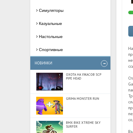
Симуляторы
Казуальные
Настольные
На
Спортивные
пр
не
НОВИНКИ
сс
ОХОТА НА УЖАСОВ SCP
Ст
PIPE HEAD
Ga
па
Тр
GRIMA MONSTER RUN
сл
пр
пе
со
BMX BIKE XTREME SKY
SURFER
Вз