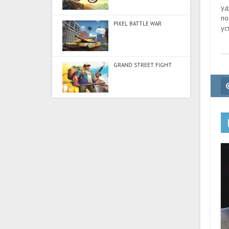
уд
по
PIXEL BATTLE WAR
ус
GRAND STREET FIGHT