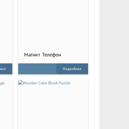
Магнит Телефон
а
Симулятор Шутка
нее
Подробнее