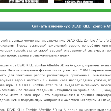
Скачать взломанную DEAD KILL: Zombie Af
 этой странице можно скачать взломанную DEAD KILL: Zombie Afterlife
иложения. Перед установкой взломанной версии, попробуйте ори
которых устройствах со старой версией операционной системы, а та
ылки представлены в ознакомительных целях.
оящая игра DEAD KILL: Zombie Afterlife 3D на Андроид - примечательн
mes. Весь используемый формат после установки 718MB, переместите 
мять для спокойной работы распоковщика приложения. Внимательно
ебуемая версия Android - 7 и выше, из-за неподходящих условий, 
аве игры DEAD KILL: Zombie Afterlife 3D выделяет численность зарег
иложение - по свежим сведениям находиться на уровне 540000, каж
рвом месте в этой игре - это выделяющаяся и приятная видеогр
держанием и подкупающим контролем и качественным звуком мы нах
лом DEAD KILL: Zombie Afterlife 3D на Андроид на момент выклады