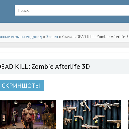
анные игры на Андроид
»
Экшен
» Скачать DEAD KILL: Zombie Afterlife
EAD KILL: Zombie Afterlife 3D
СКРИНШОТЫ