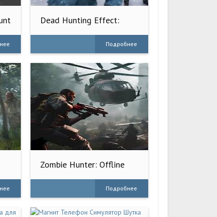
unt
Dead Hunting Effect:
Zombie 3D
нее
Подробнее
Zombie Hunter: Offline
Games
нее
Подробнее