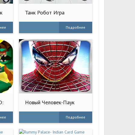
к
Танк Робот Игра
Армейские Игры
нее
Подробнее
D:
Новый Человек-Паук
нее
Подробнее