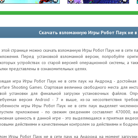
Скачать взломанную Игры Робот Паук не в
 этой странице можно скачать взломанную Игры Робот Паук не в сети п
иложения. Перед установкой взломанной версии, попробуйте ори
которых устройствах со старой версией операционной системы, а та
ылки представлены в ознакомительных целях.
оящая игра Игры Робот Паук не в сети паук на Андроид - достойная
rfare Shooting Games. Стартовая величина свободного места для инс
вой установки для финальной загрузки установочных файлов. Оп
ебуемая версия Android - 7 и выше, из-за несоответствия требо
обенности игры Игры Робот Паук не в сети паук выделяет численнос
пустили приложение - по свежим сведениям составляет 470000, ва
новная ценность в данной игре - это выделяющаяся и приятная виде
ровыми действиями и качественным контролем за действиями и бодрен
лом Игры Робот Паук не в сети паук на Андроид на момент загрузки 