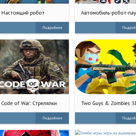
Настоящий робот
Автомобиль-робот-пау
рингбоксерский
Подробнее
Подроб
Code of War: Стрелялки
Two Guys & Zombies 3
по Сети
По сети
Подробнее
Подроб