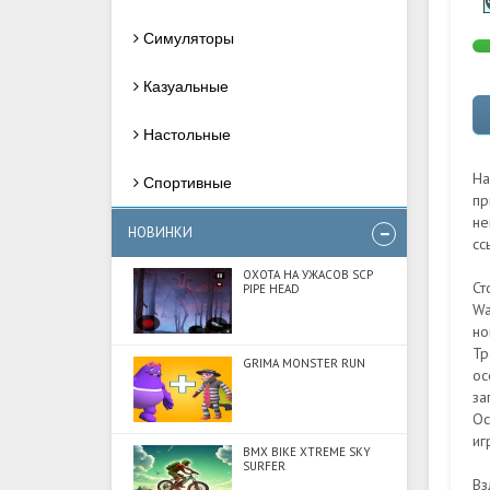
Симуляторы
Казуальные
Настольные
На
Спортивные
пр
не
НОВИНКИ
сс
ОХОТА НА УЖАСОВ SCP
Ст
PIPE HEAD
Wa
но
Тр
GRIMA MONSTER RUN
ос
за
Ос
иг
BMX BIKE XTREME SKY
SURFER
Вз