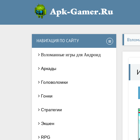
Взлом
НАВИГАЦИЯ ПО САЙТУ
Взломанные игры для Андроид
Аркады
Головоломки
Гонки
Стратегии
Экшен
RPG