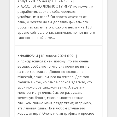
andytl220
[15 января 2024 12:07]
Я АБСОЛЮТНО ЛЮБЛЮ ЭТУ ИГРУ, но может ли
разработчик сделать сейф/вертолет
устойчивым к лаве? Он просто исчезает от
лавы, и можете ли вы добавить финального
босса, так как ничего сложного нет, и я на 180
уровне сейчас, это так затягивает, но нет ничего
сложного в этой игре...
arkadik2314
[16 января 2024 05:21]
Я пристрастился к ней, потому что это очень
весело, особенно то, что она почти не влияет
на мое хранилище. Довольно похоже на
minecraft, плюс немного на terraria. Две мои
любимые игры, но самое плохое здесь то, что
урон монстров слишком велик. А еще эти
монстры могут очень быстро разрушать
железную броню, многие монстры также
слишком сильно меня раздражают, например,
эта лавовая слизь. Но в любом случае это
хорошая игра! Очень милая графика и простое