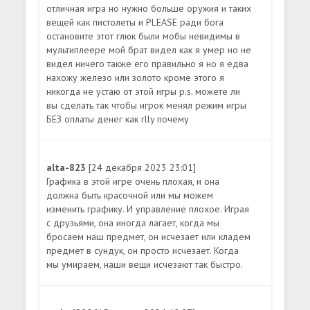
отличная игра но нужно больше оружия и таких
вещей как пистолеты и PLEASE ради бога
остановите этот глюк были мобы невидимы в
мультиплеере мой брат видел как я умер но не
видел ничего также его правильно я но я едва
нахожу железо или золото кроме этого я
никогда не устаю от этой игры p.s. можете ли
вы сделать так чтобы игрок менял режим игры
БЕЗ оплаты денег как rlly почему
alta-823
[24 декабря 2023 23:01]
Графика в этой игре очень плохая, и она
должна быть красочной или мы можем
изменить графику. И управление плохое. Играя
с друзьями, она иногда лагает, когда мы
бросаем наш предмет, он исчезает или кладем
предмет в сундук, он просто исчезает. Когда
мы умираем, наши вещи исчезают так быстро.