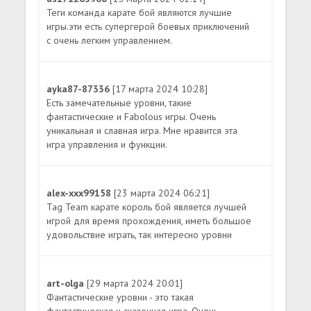
Теги команда карате бой являются лучшие
игры.эти есть супергерой боевых приключений
с очень легким управлением.
ayka87-87336
[17 марта 2024 10:28]
Есть замечательные уровни, такие
фантастические и Fabolous игры. Очень
уникальная и славная игра. Мне нравится эта
игра управления и функции.
alex-xxx99158
[23 марта 2024 06:21]
Tag Team карате король бой является лучшей
игрой для время прохождения, иметь большое
удовольствие играть, так интересно уровни
art-olga
[29 марта 2024 20:01]
Фантастические уровни - это такая
фантастическая и сказочная игра. Очень