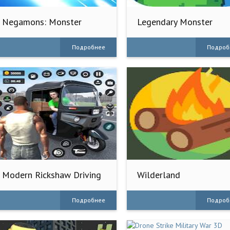
Negamons: Monster
Legendary Monster
Trainer
Подробнее
Подроб
Modern Rickshaw Driving
Wilderland
Games
Подробнее
Подроб