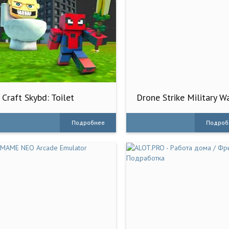
Craft Skybd: Toilet
Drone Strike Military W
Monster
3D
Подробнее
Подроб