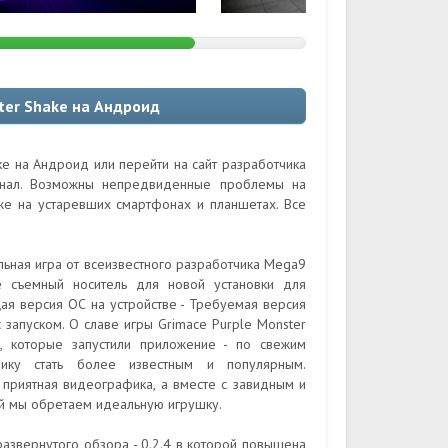
ter Shake на Андроид
ke на Андроид или перейти на сайт разработчика
гинал. Возможны непредвиденные проблемы на
кже на устаревших смартфонах и планшетах. Все
ьная игра от всеизвестного разработчика Mega9
е съемный носитель для новой установки для
ая версия ОС на устройстве - Требуемая версия
 запуском. О славе игры Grimace Purple Monster
й, которые запустили приложение - по свежим
чику стать более известным и популярным.
 приятная видеографика, а вместе с завидным и
й мы обретаем идеальную игрушку.
азвернутого обзора - 0.2.4 в которой повышена