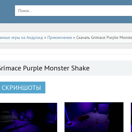
анные игры на Андроид
»
Приключения
» Скачать Grimace Purple Monst
Grimace Purple Monster Shake
СКРИНШОТЫ