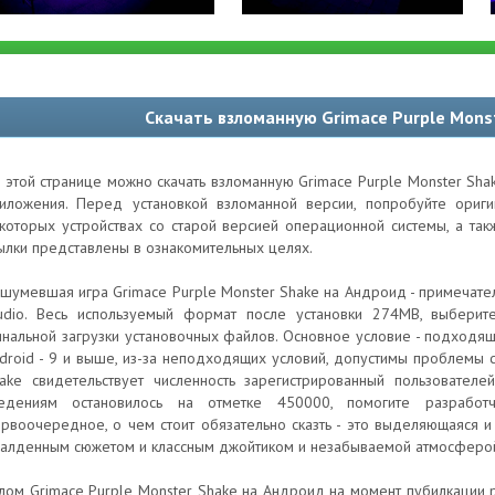
Скачать взломанную Grimace Purple Mons
 этой странице можно скачать взломанную Grimace Purple Monster Sha
иложения. Перед установкой взломанной версии, попробуйте ори
которых устройствах со старой версией операционной системы, а та
ылки представлены в ознакомительных целях.
шумевшая игра Grimace Purple Monster Shake на Андроид - примечател
udio. Весь используемый формат после установки 274MB, выберит
нальной загрузки установочных файлов. Основное условие - подходящ
droid - 9 и выше, из-за неподходящих условий, допустимы проблемы с
ake свидетельствует численность зарегистрированный пользователе
едениям остановилось на отметке 450000, помогите разработ
рвоочередное, о чем стоит обязательно сказть - это выделяющаяся и
алденным сюжетом и классным джойтиком и незабываемой атмосферо
лом Grimace Purple Monster Shake на Андроид на момент пубилкации р