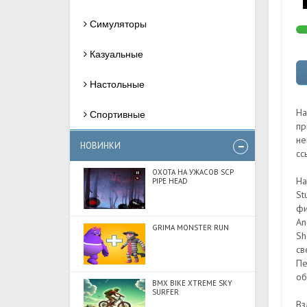
Симуляторы
Казуальные
Настольные
На
Спортивные
пр
не
НОВИНКИ
сс
ОХОТА НА УЖАСОВ SCP
На
PIPE HEAD
St
фи
An
GRIMA MONSTER RUN
Sh
св
Пе
об
BMX BIKE XTREME SKY
SURFER
Вз