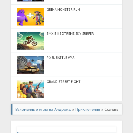
GRIMA MONSTER RUN
BMX BIKE XTREME SKY SURFER
PIXEL BATTLE WAR
GRAND STREET FIGHT
Взломанные игры на Андроид
»
Приключения
» Скачать
Avoiding Poop : Drop the Poop (Много денег) на
Андроид