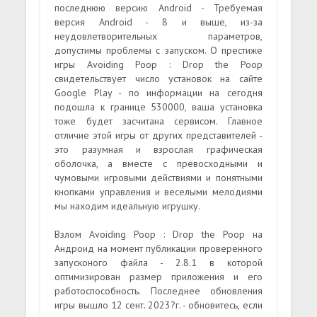
последнюю версию Android - Требуемая
версия Android - 8 и выше, из-за
неудовлетворительных параметров,
допустимы проблемы с запуском. О престиже
игры Avoiding Poop : Drop the Poop
свидетельствует число установок на сайте
Google Play - по информации на сегодня
подошла к границе 530000, ваша установка
тоже будет засчитана сервисом. Главное
отличие этой игры от других представителей -
это разумная и взрослая графическая
оболочка, а вместе с превосходными и
чумовыми игровыми действиями и понятными
кнопками управления и веселыми мелодиями
мы находим идеальную игрушку.
Взлом Avoiding Poop : Drop the Poop на
Андроид на момент публикации проверенного
запусконого файла - 2.8.1 в которой
оптимизирован размер приложения и его
работоспособность. Последнее обновления
игры вышло 12 сент. 2023?г. - обновитесь, если