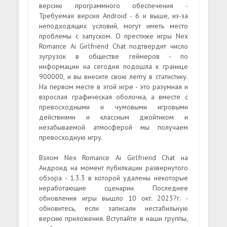
версию программного обеспечения -
Требуемая версия Android - 6 и выше, из-за
неподходящих условий, могут иметь место
проблемы с запуском. О престиже игры Nex
Romance Ai Girlfriend Chat подтвердит число
зугрузок в обществе геймеров - по
информации на сегодня подошла к границе
900000, и вы внесите свою лепту в статистику.
На первом месте в этой игре - это разумная и
взрослая графическая оболочка, а вместе с
превосходными и чумовыми игровыми
действиями и классным джойтиком и
незабываемой атмосферой мы получаем
превосходную игру.
Взлом Nex Romance Ai Girlfriend Chat на
Андроид на момент пубилкации развернутого
обзора - 1.3.3 в которой удалены некоторые
неработающие сценарии. Последнее
обновления игры вышло 10 окт. 2023?г. -
обновитесь, если записали нестабильную
версию приложения. Вступайте в наши группы,