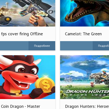
fps cover firing Offline
Camelot: The Green
Game
Knight
Подробнее
Подроб
Coin Dragon - Master
Dragon Hunters: Heroe