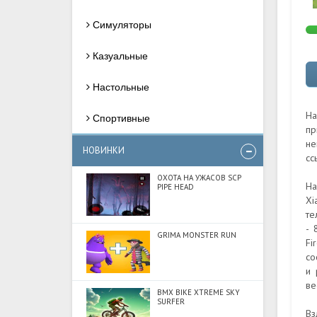
Симуляторы
Казуальные
Настольные
На
Спортивные
пр
не
НОВИНКИ
сс
ОХОТА НА УЖАСОВ SCP
На
PIPE HEAD
Xi
те
- 
GRIMA MONSTER RUN
Fi
со
и 
ве
BMX BIKE XTREME SKY
SURFER
Вз