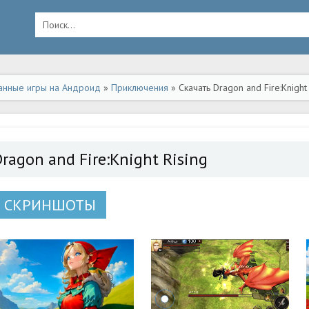
анные игры на Андроид
»
Приключения
» Скачать Dragon and Fire:Knigh
ragon and Fire:Knight Rising
СКРИНШОТЫ