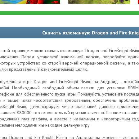
Скачать взломанную Dragon and Fire:Knig
 этой странице можно скачать взломанную Dragon and Fire:Knight Risi
иложения. Перед установкой взломанной версии, попробуйте ори
которых устройствах со старой версией операционной системы, а та
ылки представлены в ознакомительных целях.
шумевшая игра Dragon and Fire:Knight Rising на Андроид - достой
aoBai. Необходимый свободный объем памяти для установки 808M
лефоне для обеспеченного пуска игры. Пожалуйста, установите послед
8 и выше, из-за несоответствия требованиям, обеспечены проблемы
re:Knight Rising демонстрирует число скачиваний данного приложен
ставляет 880000, это основательный признак качества. Главное отличие 
радующая глаз графика, а вместе с идеальным и неповторимым со
селыми мелодиями мы находим дельную игру.
лом Dragon and Fire:Knight Rising на Андроид на момент выкладыв