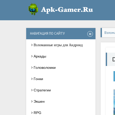
Взлом
НАВИГАЦИЯ ПО САЙТУ
Взломанные игры для Андроид
Аркады
D
Головоломки
Гонки
Стратегии
Экшен
RPG