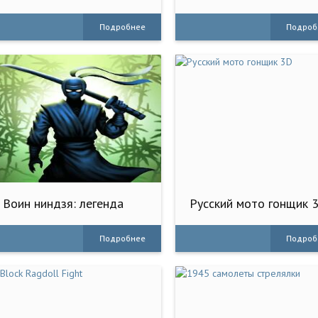
Royal
Legend
Подробнее
Подроб
Воин ниндзя: легенда
Русский мото гонщик 
приключен
Подробнее
Подроб