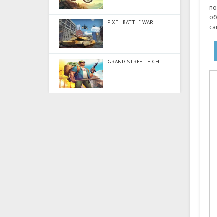
по
об
PIXEL BATTLE WAR
са
GRAND STREET FIGHT