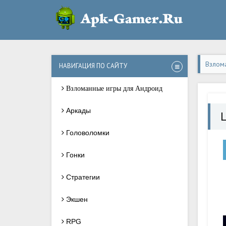
Взлом
НАВИГАЦИЯ ПО САЙТУ
Взломанные игры для Андроид
Аркады
L
Головоломки
Гонки
Стратегии
Экшен
RPG