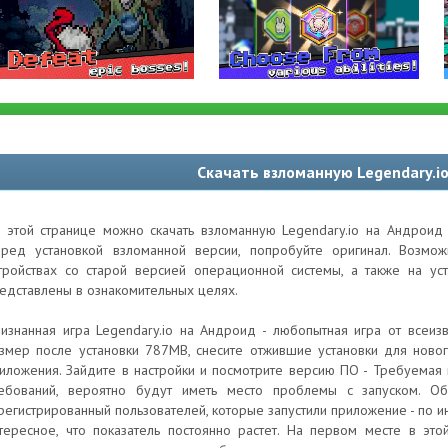
Скачать взломанную Legendary.i
 этой странице можно скачать взломанную Legendary.io на Андроид 
ред установкой взломанной версии, попробуйте оригинал. Возм
тройствах со старой версией операционной системы, а также на ус
едставлены в ознакомительных целях.
изнанная игра Legendary.io на Андроид - любопытная игра от всеиз
змер после установки 787MB, снесите отжившие установки для ново
иложения. Зайдите в настройки и посмотрите версию ПО - Требуемая 
ебований, вероятно будут иметь место проблемы с запуском. Об
регистрированный пользователей, которые запустили приложение - по 
тересное, что показатель постоянно растет. На первом месте в это