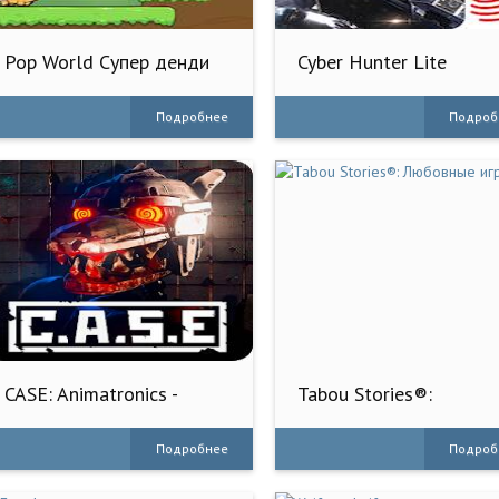
Pop World Супер денди
Cyber Hunter Lite
оригинал
Подробнее
Подроб
CASE: Animatronics -
Tabou Stories®:
Ужасы
Любовные игры
Подробнее
Подроб