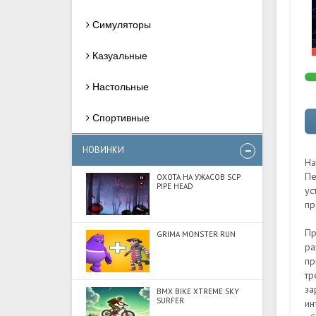
Симуляторы
Казуальные
Настольные
Спортивные
НОВИНКИ
На
Пе
ОХОТА НА УЖАСОВ SCP
PIPE HEAD
ус
пр
Пр
GRIMA MONSTER RUN
ра
пр
тр
за
BMX BIKE XTREME SKY
SURFER
ин