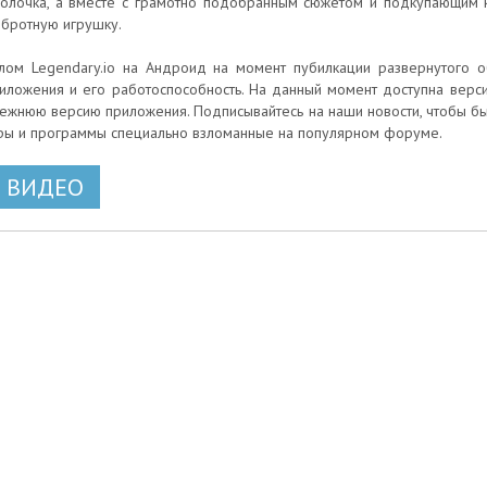
олочка, а вместе с грамотно подобранным сюжетом и подкупающим 
бротную игрушку.
лом Legendary.io на Андроид на момент пубилкации развернутого о
иложения и его работоспособность. На данный момент доступна версия 
ежнюю версию приложения. Подписывайтесь на наши новости, чтобы бы
ры и программы специально взломанные на популярном форуме.
ВИДЕО