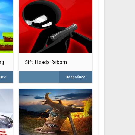
ng
Sift Heads Reborn
нее
Подробнее