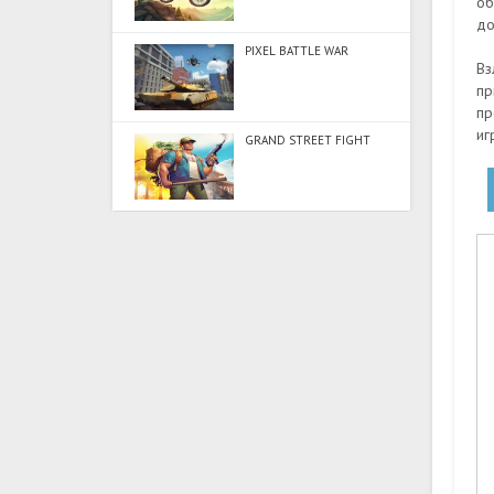
об
до
PIXEL BATTLE WAR
Вз
пр
пр
иг
GRAND STREET FIGHT