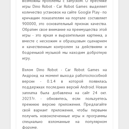
возможны проблемы с запуском. О престиже
игры Dino Robot - Car Robot Games выделяет
количество установок на сайте Google Play - по
кричащим показателям на портале составляет
900000, это основательный признак качества.
Обратим свое внимание на преимущества этой
игры - это яркая и выразительная картинка, а
вместе с несхожим и образцовым сценарием
и качественным контролем за действиями и
бодренькой музыкой мы находим добротную
игру.
Взлом Dino Robot - Car Robot Games на
Андроид на момент выхода работоспособной
версии - 0.1.4 в которой появилась
поддержках последних версий Android. Новая
заплатка была добавлена на сайт 24 окт.
2023?г. - обновитесь, если пользуетесь
прежнюю версию приложения. Предлагайте
свой вариант приложения, чтобы первыми
получить новоиспеченные игры и программы
специально взломанные на популярном
форуме.