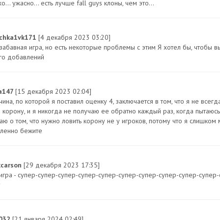
о... ужасно... есть лучше fall guys клоны, чем это...
chka1vk171
[4 декабря 2023 03:20]
 забавная игра, но есть некоторые проблемы с этим Я хотел бы, чтобы в
го добавлений
fa147
[15 декабря 2023 02:04]
чина, по которой я поставил оценку 4, заключается в том, что я не все
корону, и я никогда не получаю ее обратно каждый раз, когда пытаюсь е
ю о том, что нужно ловить корону не у игроков, потому что я слишком м
ленно бежите
xcarson
[29 декабря 2023 17:35]
 игра - супер-супер-супер-супер-супер-супер-супер-супер-супер-супер-с
у
032
[21 января 2024 02:49]