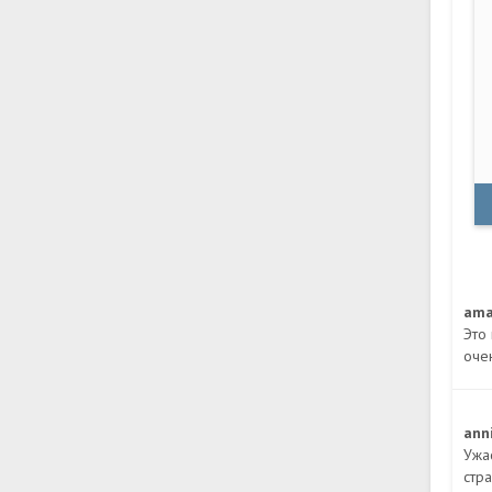
am
Это
оче
ann
Ужа
стра