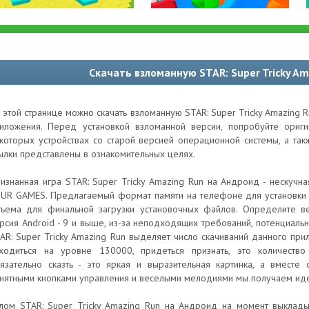
Скачать взломанную STAR: Super Tricky A
 этой странице можно скачать взломанную STAR: Super Tricky Amazing 
иложения. Перед установкой взломанной версии, попробуйте ори
которых устройствах со старой версией операционной системы, а та
ылки представлены в ознакомительных целях.
изнанная игра STAR: Super Tricky Amazing Run на Андроид - нескучн
UR GAMES. Предлагаемый формат памяти на телефоне для установки 
ъема для финальной загрузки установочных файлов. Определите в
рсия Android - 9 и выше, из-за неподходящих требований, потенциаль
AR: Super Tricky Amazing Run выделяет число скачиваний данного при
ходиться на уровне 130000, придеться признать, это количеств
язательно сказть - это яркая и выразительная картинка, а вмес
нятными кнопками управления и веселыми мелодиями мы получаем иде
лом STAR: Super Tricky Amazing Run на Андроид на момент выклады