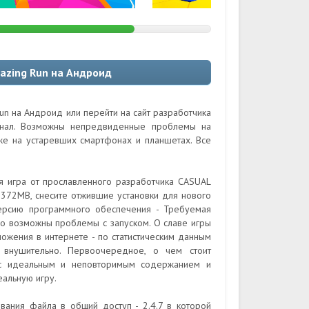
mazing Run на Андроид
Run на Андроид или перейти на сайт разработчика
гинал. Возможны непредвиденные проблемы на
кже на устаревших смартфонах и планшетах. Все
ая игра от прославленного разработчика CASUAL
372MB, снесите отжившие установки для нового
ерсию программного обеспечения - Требуемая
но возможны проблемы с запуском. О славе игры
ложения в интернете - по статистическим данным
о внушительно. Первоочередное, о чем стоит
те с идеальным и неповторимым содержанием и
альную игру.
вания файла в общий доступ - 2.4.7 в которой