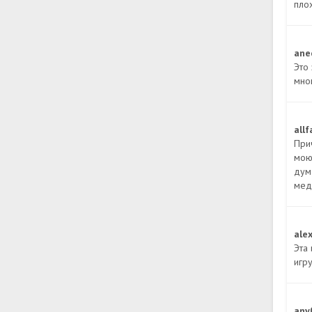
плох
ane
Это
мно
all
При
мою 
дума
мед
ale
Эта
игр
any