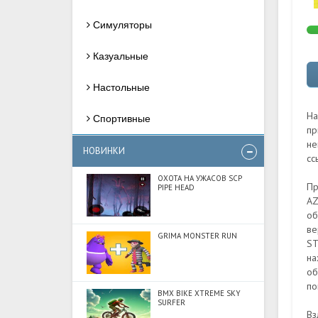
Симуляторы
Казуальные
Настольные
На
Спортивные
пр
не
НОВИНКИ
сс
ОХОТА НА УЖАСОВ SCP
Пр
PIPE HEAD
AZ
об
ве
GRIMA MONSTER RUN
ST
на
об
по
BMX BIKE XTREME SKY
SURFER
Вз