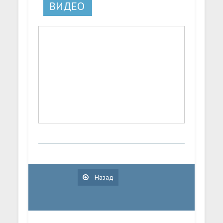
ВИДЕО
Назад