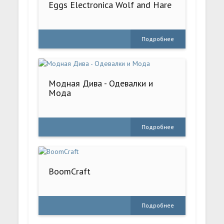
Eggs Electronica Wolf and Hare
Подробнее
Модная Дива - Одевалки и
Мода
Подробнее
BoomCraft
Подробнее