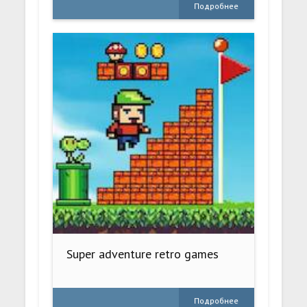
Подробнее
Super adventure retro games
Подробнее