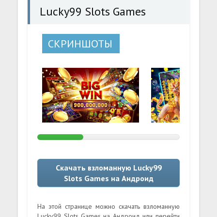
Lucky99 Slots Games
СКРИНШОТЫ
Скачать взломанную Lucky99
Slots Games на Андроид
На этой странице можно скачать взломанную
Lucky99 Slots Games на Андроид или перейти