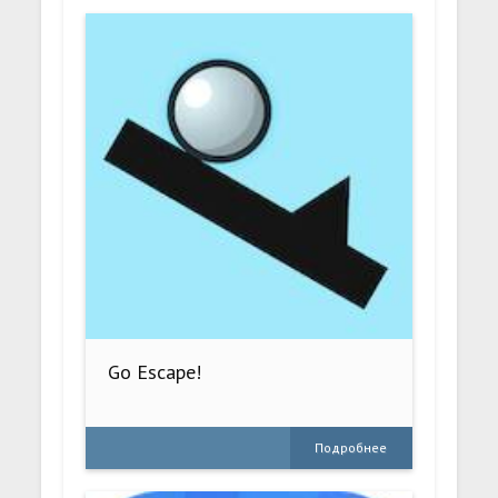
Go Escape!
Подробнее