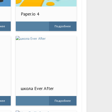
Paper.io 4
нее
Подробнее
школа Ever After
нее
Подробнее