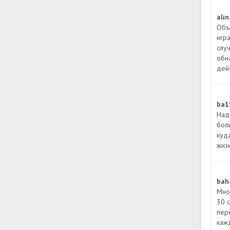
ali
Объ
игр
слу
обн
дейс
ba1
Над
бол
куд
жиз
bah
Мно
30 с
пер
каж