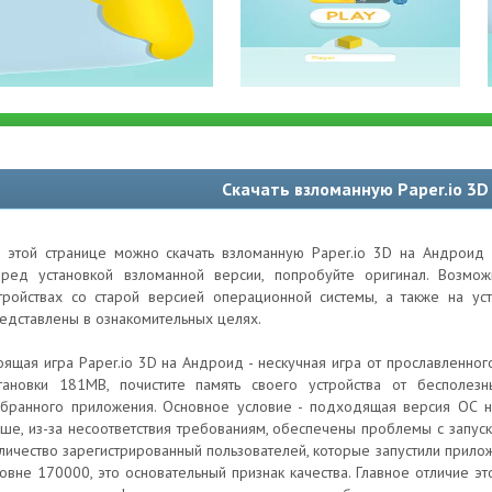
Скачать взломанную Paper.io 3D
 этой странице можно скачать взломанную Paper.io 3D на Андроид 
ред установкой взломанной версии, попробуйте оригинал. Возм
тройствах со старой версией операционной системы, а также на ус
едставлены в ознакомительных целях.
оящая игра Paper.io 3D на Андроид - нескучная игра от прославленн
тановки 181MB, почистите память своего устройства от бесполез
бранного приложения. Основное условие - подходящая версия ОС на
ше, из-за несоответствия требованиям, обеспечены проблемы с запуск
личество зарегистрированный пользователей, которые запустили прило
овне 170000, это основательный признак качества. Главное отличие эт