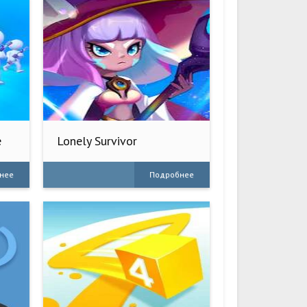
e
Lonely Survivor
нее
Подробнее