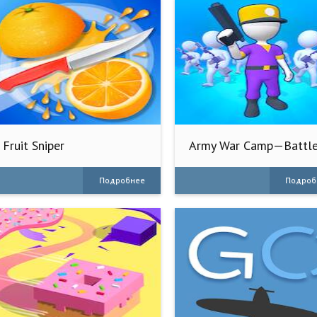
Fruit Sniper
Army War Camp—Battl
Game
Подробнее
Подроб