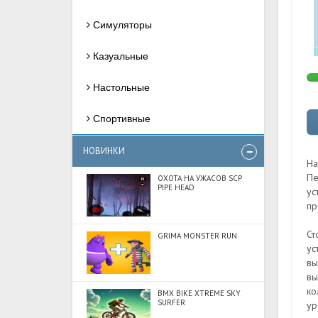
Симуляторы
Казуальные
Настольные
Спортивные
НОВИНКИ
На
Пе
ОХОТА НА УЖАСОВ SCP
PIPE HEAD
ус
пр
Ст
GRIMA MONSTER RUN
ус
вы
вы
ко
BMX BIKE XTREME SKY
SURFER
ур