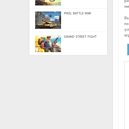
ра
ме
PIXEL BATTLE WAR
Вз
по
ус
иг
GRAND STREET FIGHT