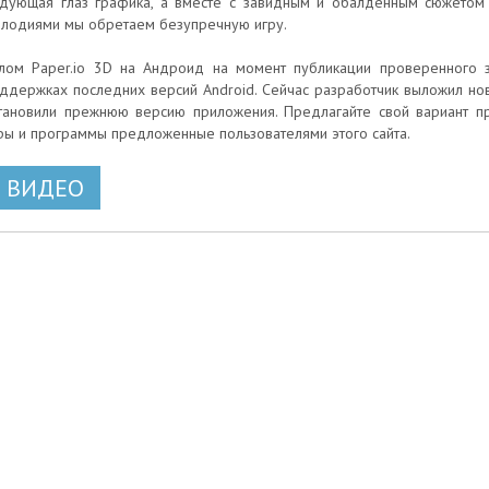
дующая глаз графика, а вместе с завидным и обалденным сюжетом
лодиями мы обретаем безупречную игру.
лом Paper.io 3D на Андроид на момент публикации проверенного за
ддержках последних версий Android. Сейчас разработчик выложил нову
тановили прежнюю версию приложения. Предлагайте свой вариант п
ры и программы предложенные пользователями этого сайта.
ВИДЕО