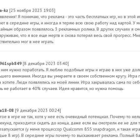
na-kz
[25 ноября 2023 19:03]
явления! Я понимаю, что реклама - это часть бесплатных игр, но в этой
ают в середине игры, и иногда я теряю всю свою работу над картой. У 
чайным образом появлялось 3 рекламных ролика. В других случаях я см
аруживаю, что я все еще мертв и снова потерял весь свой прогресс. Мне
твительно мог в нее играть.
961spb849
[8 декабря 2023 03:40]
 ним нужно поработать. Я люблю подобные игры и играю в них уже долго
ьшего внимания. Иногда вы умираете в своем собственном кругу. Игра г
а хотите. Люди появлялись на моей линии. Игра закрывалась сама по себ
нь не работает в 40% случаев. Идея нравится, но нужна помощь
a18-08
[9 декабря 2023 00:24]
гое в игре не так, хотя у нее есть очевидный потенциал. Почему-то нел
екунд, приходится сидеть до конца, даже если вы смотрели ее не для то
езапускается (у меня процессор Qualcomm 855 snapdragon, и такая игра
дые 8 игр). В середине игры почему-то выскакивает реклама. Полный ба