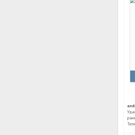
and
Уда
ран
Тепе