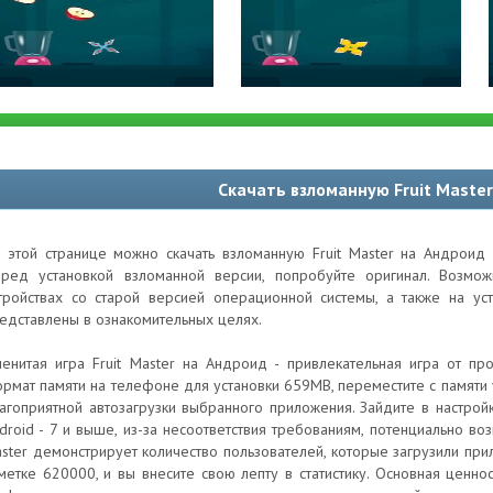
Скачать взломанную Fruit Maste
 этой странице можно скачать взломанную Fruit Master на Андроид 
ред установкой взломанной версии, попробуйте оригинал. Возм
тройствах со старой версией операционной системы, а также на ус
едставлены в ознакомительных целях.
енитая игра Fruit Master на Андроид - привлекательная игра от пр
рмат памяти на телефоне для установки 659MB, переместите с памяти у
агоприятной автозагрузки выбранного приложения. Зайдите в настро
droid - 7 и выше, из-за несоответствия требованиям, потенциально во
ster демонстрирует количество пользователей, которые загрузили при
метке 620000, и вы внесите свою лепту в статистику. Основная ценно