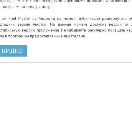
афика, а вместе с превосходными и чумовыми игровыми действиями и
 получаем идеальную игру.
лом Fruit Master на Андроид на момент пубилкации развернутого о
следних версий Android. На данный момент доступна версия от 2
стабильную версию приложения. Не забывайте регулярно посещать на
ры и программы предоставленные издателями.
ВИДЕО