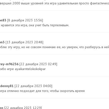
авершил 2000 выше уровней эта игра удивительная просто фантастичес
jon83
[8 декабря 2023 15:56]
нравится эта игра, она учит быть терпеливым.
on3
[13 декабря 2023 20:48]
юблю эту игру, но не совсем понимаю ее, но уверен, что разберусь в не
rey-m96236
[22 декабря 2023 02:49]
ибо игре ayaikarntelokokokpar
xdenny81
[22 декабря 2023 04:00]
 игра отлично подходит для того, чтобы скоротать время
en
[22 декабря 2023 12:29]