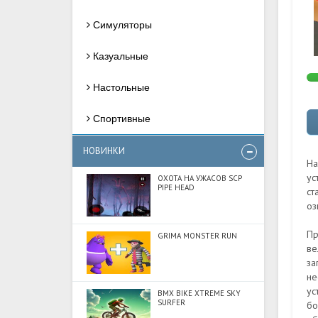
Симуляторы
Казуальные
Настольные
Спортивные
НОВИНКИ
На
ус
ОХОТА НА УЖАСОВ SCP
PIPE HEAD
ст
оз
Пр
GRIMA MONSTER RUN
ве
за
не
ус
BMX BIKE XTREME SKY
SURFER
бо