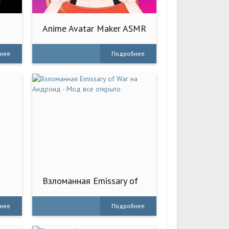
Anime Avatar Maker ASMR
нее
Подробнее
Взломанная Emissary of
War на Андроид - Мод
все открыто
нее
Подробнее