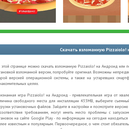
Скачать взломанную Pizzaiolo!
 этой странице можно скачать взломанную Pizzaiolo! на Андроид или 
тановкой взломанной версии, попробуйте оригинал. Возможны непред
арой версией операционной системы, а также на устаревших смартф
накомительных целях.
изнанная игра Pizzaiolo! на Андроид - привлекательная игра от хвале
личина свободного места для инсталляции 433MB, выберите съемный
грузки установочных файлов. Зайдите в настройки и посмотрите версию 
соответствия требованиям, могут иметь место проблемы с запуском
тановок на сайте Google Play - по информации на сегодня находиться
лее известным и популярным. Первоочередное, о чем стоит обязательн