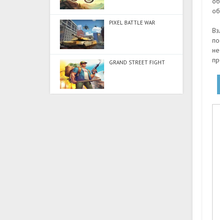
об
об
PIXEL BATTLE WAR
Вз
по
не
пр
GRAND STREET FIGHT