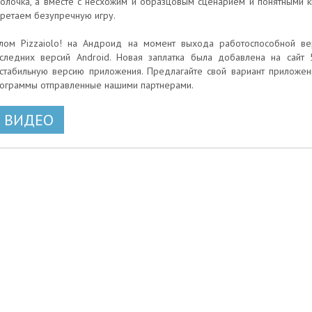
олочка, а вместе с несхожим и образцовым сценарием и понятными 
ретаем безупречную игру.
лом Pizzaiolo! на Андроид на момент выхода работоспособной ве
следних версий Android. Новая заплатка была добавлена на сайт 5
стабильную версию приложения. Предлагайте свой вариант приложени
ограммы отправленные нашими партнерами.
ВИДЕО