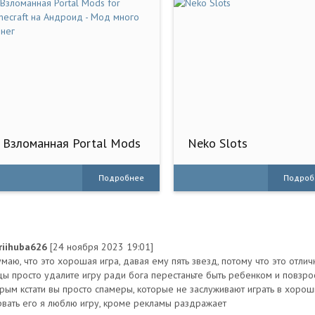
Взломанная Portal Mods
Neko Slots
for Minecraft на Андроид
- Мод много денег
Подробнее
Подроб
riihuba626
[24 ноября 2023 19:01]
умаю, что это хорошая игра, давая ему пять звезд, потому что это отли
цы просто удалите игру ради бога перестаньте быть ребенком и повзро
рым кстати вы просто спамеры, которые не заслуживают играть в хорош
рвать его я люблю игру, кроме рекламы раздражает