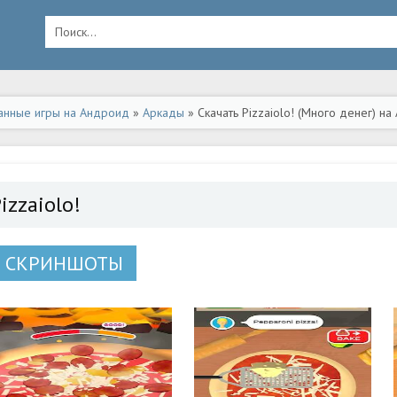
анные игры на Андроид
»
Аркады
» Скачать Pizzaiolo! (Много денег) н
izzaiolo!
СКРИНШОТЫ