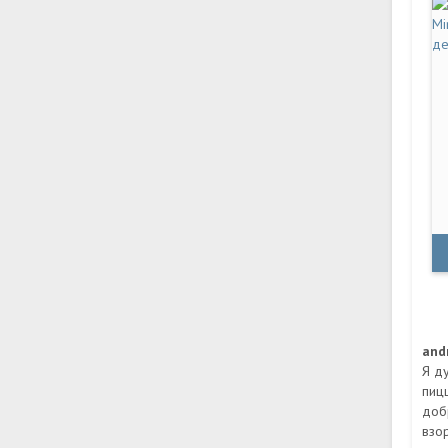
and
Я д
пиц
доб
взо