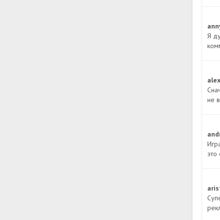
ann
Я ду
ком
ale
Сна
не в
and
Игр
это
ari
Суп
рек