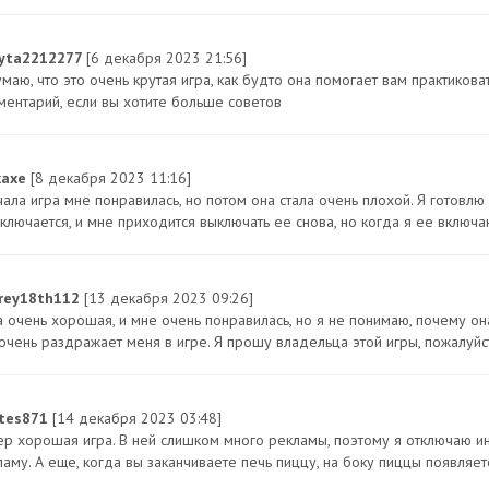
yta2212277
[6 декабря 2023 21:56]
маю, что это очень крутая игра, как будто она помогает вам практикова
ментарий, если вы хотите больше советов
xaxe
[8 декабря 2023 11:16]
чала игра мне понравилась, но потом она стала очень плохой. Я готовлю
ключается, и мне приходится выключать ее снова, но когда я ее включаю
rey18th112
[13 декабря 2023 09:26]
а очень хорошая, и мне очень понравилась, но я не понимаю, почему она
 очень раздражает меня в игре. Я прошу владельца этой игры, пожалуйс
stes871
[14 декабря 2023 03:48]
ер хорошая игра. В ней слишком много рекламы, поэтому я отключаю и
ламу. А еще, когда вы заканчиваете печь пиццу, на боку пиццы появляет