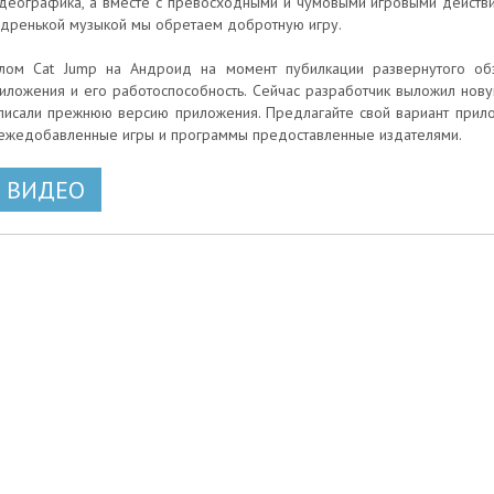
деографика, а вместе с превосходными и чумовыми игровыми действи
дренькой музыкой мы обретаем добротную игру.
лом Cat Jump на Андроид на момент пубилкации развернутого обз
иложения и его работоспособность. Сейчас разработчик выложил новую
писали прежнюю версию приложения. Предлагайте свой вариант прило
ежедобавленные игры и программы предоставленные издателями.
ВИДЕО