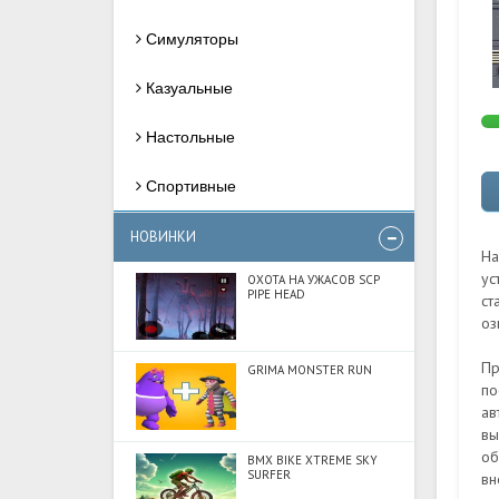
Симуляторы
Казуальные
Настольные
Спортивные
НОВИНКИ
На
ус
ОХОТА НА УЖАСОВ SCP
PIPE HEAD
ст
оз
Пр
GRIMA MONSTER RUN
по
ав
вы
об
BMX BIKE XTREME SKY
SURFER
вн