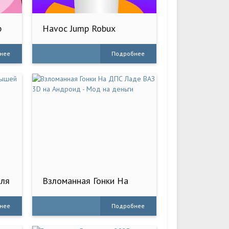
p
Havoc Jump Robux
Roblominer
нее
Подробнее
для
Взломанная Гонки На
ДПС Ладе ВАЗ 3D на
Андроид - Мод на деньги
нее
Подробнее