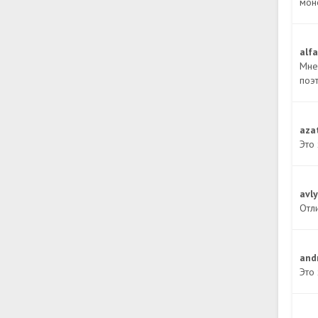
моне
alf
Мне 
поэт
aza
Это
avl
Отл
and
Это 