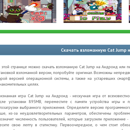
Скачать взломанную Cat Jump 
 этой странице можно скачать взломанную Cat Jump на Андроид или п
тановкой взломанной версии, попробуйте оригинал. Возможны непред
арой версией операционной системы, а также на устаревших смартф
накомительных целях.
изнанная игра Cat Jump на Андроид - нескучная игра от всеизвестно
сле установки 895MB, переместите с памяти устройства игры и п
тозагрузки выбранного приложения. Определите версию программного
ше, из-за неудовлетворительных параметров, обеспечены проблем
означит численность пользователей, которые загрузили приложение 
есите свою лепту в статистику. Первоочередное, о чем стоит обяз