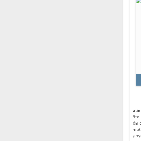
ali
Это
бы 
что
дру