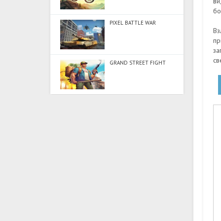
ви
бо
PIXEL BATTLE WAR
Вз
пр
за
св
GRAND STREET FIGHT