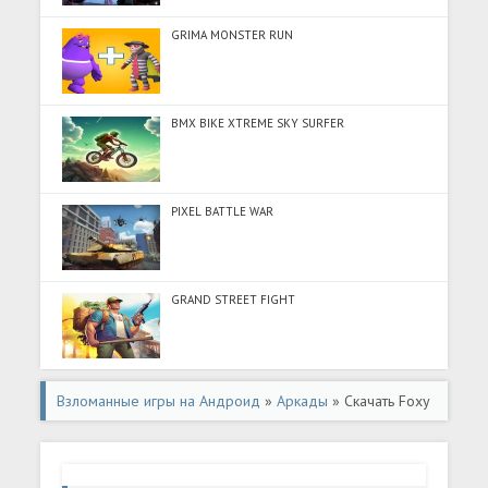
GRIMA MONSTER RUN
BMX BIKE XTREME SKY SURFER
PIXEL BATTLE WAR
GRAND STREET FIGHT
Взломанные игры на Андроид
»
Аркады
» Скачать Foxy
Adventure Remote Control (Разблокировано все) на
Андроид