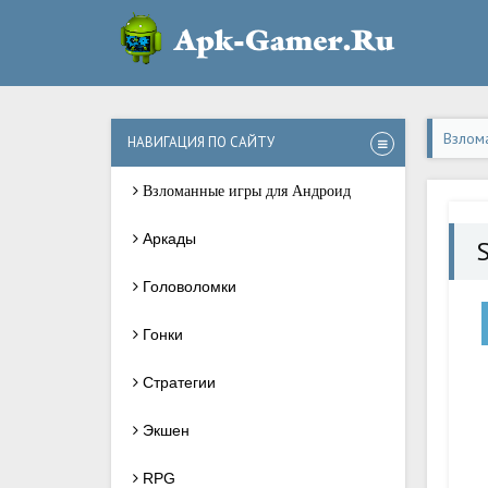
Взлом
НАВИГАЦИЯ ПО САЙТУ
Взломанные игры для Андроид
Аркады
Головоломки
Гонки
Стратегии
Экшен
RPG