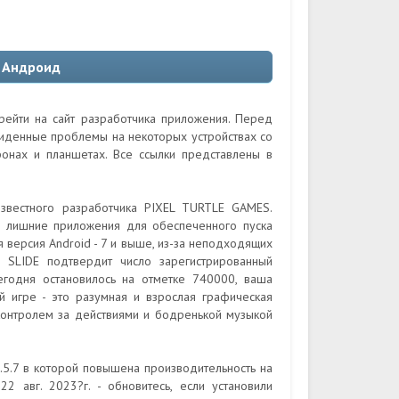
а Андроид
рейти на сайт разработчика приложения. Перед
виденные проблемы на некоторых устройствах со
онах и планшетах. Все ссылки представлены в
известного разработчика PIXEL TURTLE GAMES.
 лишние приложения для обеспеченного пуска
я версия Android - 7 и выше, из-за неподходящих
 SLIDE подтвердит число зарегистрированный
егодня остановилось на отметке 740000, ваша
й игре - это разумная и взрослая графическая
контролем за действиями и бодренькой музыкой
.5.7 в которой повышена производительность на
2 авг. 2023?г. - обновитесь, если установили