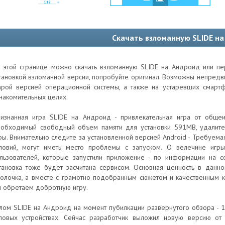
Скачать взломанную SLIDE н
 этой странице можно скачать взломанную SLIDE на Андроид или пе
тановкой взломанной версии, попробуйте оригинал. Возможны непред
арой версией операционной системы, а также на устаревших смартф
накомительных целях.
изнанная игра SLIDE на Андроид - привлекательная игра от обще
обходимый свободный объем памяти для установки 591MB, удалите
ры. Внимательно следите за установленной версией Android - Требуема
ловий, могут иметь место проблемы с запуском. О велечине игры
льзователей, которые запустили приложение - по информации на с
тановка тоже будет засчитана сервисом. Основная ценность в данно
олочка, а вместе с грамотно подобранным сюжетом и качественным 
 обретаем добротную игру.
лом SLIDE на Андроид на момент пубилкации развернутого обзора - 1
повых устройствах. Сейчас разработчик выложил новую версию от 2