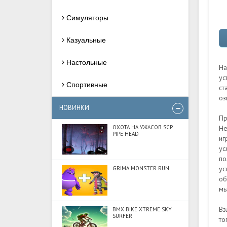
Симуляторы
Казуальные
Настольные
На
ус
Спортивные
ст
оз
НОВИНКИ
Пр
Не
ОХОТА НА УЖАСОВ SCP
PIPE HEAD
иг
ус
по
ус
GRIMA MONSTER RUN
об
мы
Вз
BMX BIKE XTREME SKY
SURFER
то