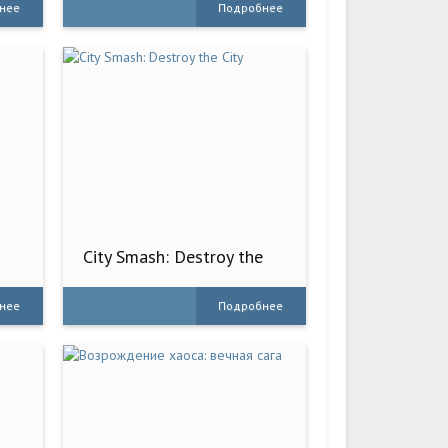
нее
Подробнее
City Smash: Destroy the
City
нее
Подробнее