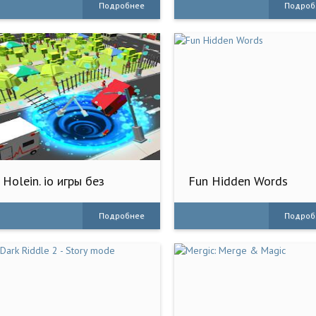
Подробнее
Подроб
Holein. io игры без
Fun Hidden Words
интернета!
Подробнее
Подроб