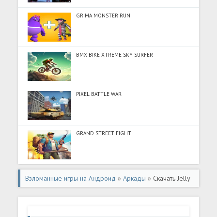
GRIMA MONSTER RUN
BMX BIKE XTREME SKY SURFER
PIXEL BATTLE WAR
GRAND STREET FIGHT
Взломанные игры на Андроид
»
Аркады
» Скачать Jelly
Heap (Много денег) на Андроид