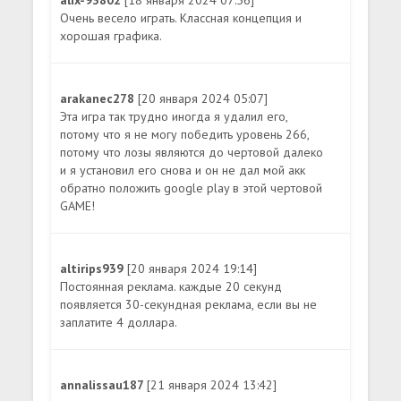
alix-93802
[18 января 2024 07:56]
Очень весело играть. Классная концепция и
хорошая графика.
arakanec278
[20 января 2024 05:07]
Эта игра так трудно иногда я удалил его,
потому что я не могу победить уровень 266,
потому что лозы являются до чертовой далеко
и я установил его снова и он не дал мой акк
обратно положить google play в этой чертовой
GAME!
altirips939
[20 января 2024 19:14]
Постоянная реклама. каждые 20 секунд
появляется 30-секундная реклама, если вы не
заплатите 4 доллара.
annalissau187
[21 января 2024 13:42]