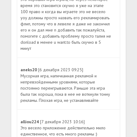
время это становится скучно я уже на этапе
100 право и когда вы играете это не весело
yoy должны просто назвать его рекламировать
флип, потому что в левеле я даже не закончил
его и он дал мне n добавить так пожалуйста,
помогите с добавить проблему просто талия не
donload в менее u want.to быть скучно в 5
минут
aneks20
[6 декабря 2023 09:25]
Мусорная игра, напичканная рекламой и
непревзойденными уровнями, которые
постоянно переигрываются. Раньше эта игра
была так хороша, пока в нее не воткнули тонну
рекламы. Плохая игра, не устанавливайте
alliou224
[7 декабря 2023 10:16]
Это весело приложение действительно мило
единственное, что есть много рекламы :)