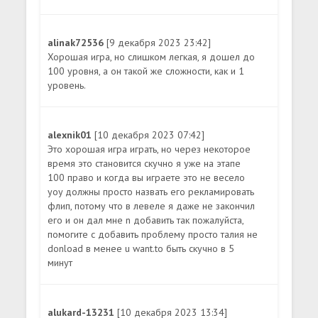
alinak72536
[9 декабря 2023 23:42]
Хорошая игра, но слишком легкая, я дошел до
100 уровня, а он такой же сложности, как и 1
уровень.
alexnik01
[10 декабря 2023 07:42]
Это хорошая игра играть, но через некоторое
время это становится скучно я уже на этапе
100 право и когда вы играете это не весело
yoy должны просто назвать его рекламировать
флип, потому что в левеле я даже не закончил
его и он дал мне n добавить так пожалуйста,
помогите с добавить проблему просто талия не
donload в менее u want.to быть скучно в 5
минут
alukard-13231
[10 декабря 2023 13:34]