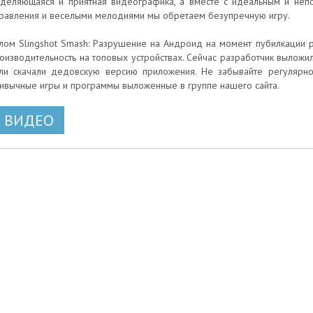
деляющаяся и приятная видеографика, а вместе с идеальным и не
равления и веселыми мелодиями мы обретаем безупречную игру.
лом Slingshot Smash: Разрушение на Андроид на момент пубилкации р
оизводительность на топовых устройствах. Сейчас разработчик выложил
ли скачали дедовскую версию приложения. Не забывайте регулярно 
ивычные игры и программы выложенные в группе нашего сайта.
ВИДЕО