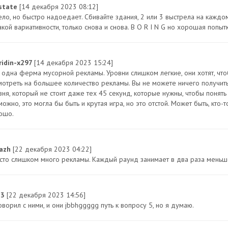
state
[14 декабря 2023 08:12]
ло, но быстро надоедает. Сбивайте здания, 2 или 3 выстрела на каждом 
кой вариативности, только снова и снова. B O R I N G но хорошая попытк
ridin-x297
[14 декабря 2023 15:24]
 одна ферма мусорной рекламы. Уровни слишком легкие, они хотят, что
мотреть на большее количество рекламы. Вы не можете ничего получить
вня, который не стоит даже тех 45 секунд, которые нужны, чтобы понять
ожно, это могла бы быть и крутая игра, но это отстой. Может быть, кто-
ошо.
azh
[22 декабря 2023 04:22]
сто слишком много рекламы. Каждый раунд занимает в два раза меньш
13
[22 декабря 2023 14:56]
ворил с ними, и они jbbhggggg путь к вопросу 5, но я думаю.