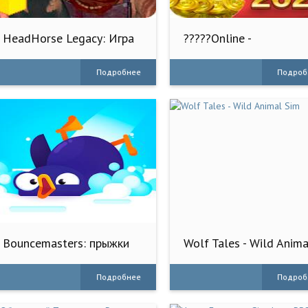
HeadHorse Legacy: Игра
?????Online -
ужасов
????????????????
Подробнее
Подроб
Bouncemasters: прыжки
Wolf Tales - Wild Anima
пингвина
Sim
Подробнее
Подроб