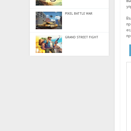
вы
уп
PIXEL BATTLE WAR
Вз
пр
ес
пр
GRAND STREET FIGHT