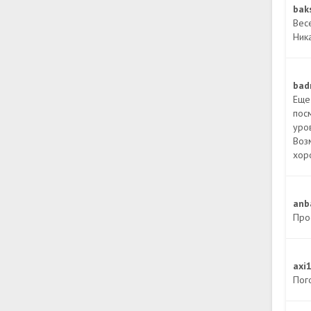
bak
Весе
Ника
bad
Еще
пос
уро
Возм
хор
anb
Про
axi
Пого