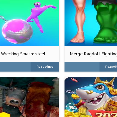
Wrecking Smash: steel
Merge Ragdoll Fightin
ball act
Подробнее
Подроб