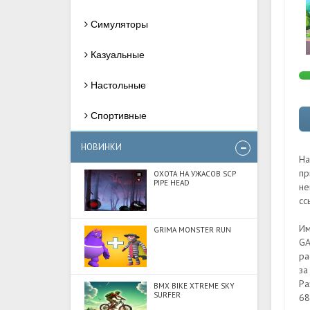
Симуляторы
Казуальные
Настольные
Спортивные
НОВИНКИ
На
пр
ОХОТА НА УЖАСОВ SCP
PIPE HEAD
не
сс
Им
GRIMA MONSTER RUN
GA
ра
за
Ра
BMX BIKE XTREME SKY
SURFER
68