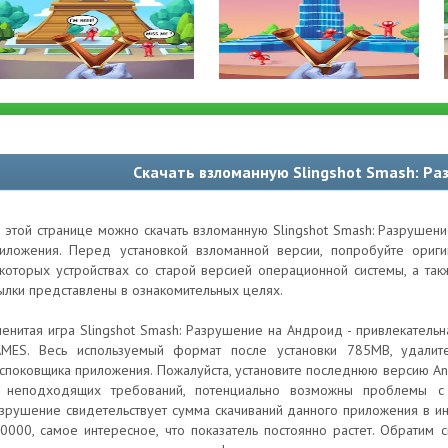
Скачать взломанную Slingshot Smash: Ра
 этой странице можно скачать взломанную Slingshot Smash: Разрушени
иложения. Перед установкой взломанной версии, попробуйте ори
которых устройствах со старой версией операционной системы, а та
ылки представлены в ознакомительных целях.
енитая игра Slingshot Smash: Разрушение на Андроид - привлекатель
MES. Весь используемый формат после установки 785MB, удали
споковщика приложения. Пожалуйста, установите последнюю версию Andr
 неподходящих требований, потенциально возможны проблемы с 
зрушение свидетельствует сумма скачиваний данного приложения в ин
0000, самое интересное, что показатель постоянно растет. Обратим 