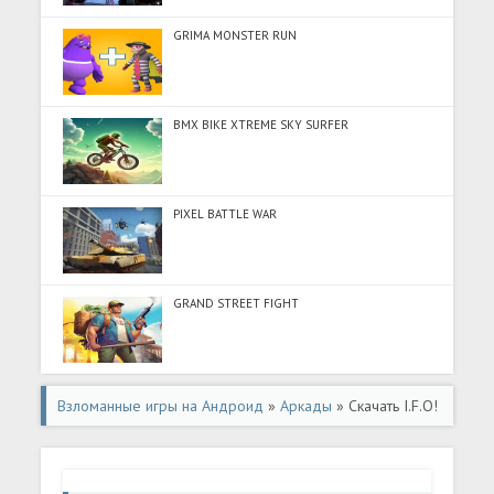
GRIMA MONSTER RUN
BMX BIKE XTREME SKY SURFER
PIXEL BATTLE WAR
GRAND STREET FIGHT
Взломанные игры на Андроид
»
Аркады
» Скачать I.F.O!
(Много монет) на Андроид