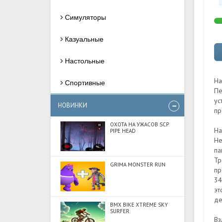
Симуляторы
Казуальные
Настольные
На
Спортивные
Пе
ус
НОВИНКИ
пр
ОХОТА НА УЖАСОВ SCP
На
PIPE HEAD
Не
па
Тр
GRIMA MONSTER RUN
пр
34
эт
де
BMX BIKE XTREME SKY
SURFER
Вз