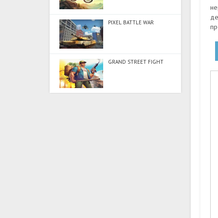
не
де
PIXEL BATTLE WAR
пр
GRAND STREET FIGHT