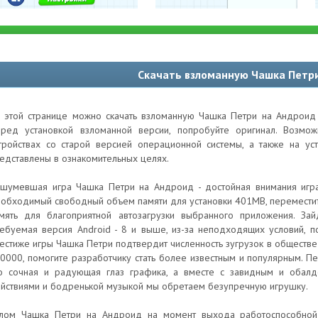
Скачать взломанную Чашка Петр
 этой странице можно скачать взломанную Чашка Петри на Андроид 
ред установкой взломанной версии, попробуйте оригинал. Возм
тройствах со старой версией операционной системы, а также на ус
едставлены в ознакомительных целях.
шумевшая игра Чашка Петри на Андроид - достойная внимания игра о
обходимый свободный объем памяти для установки 401MB, переместите 
мять для благоприятной автозагрузки выбранного приложения. За
ебуемая версия Android - 8 и выше, из-за неподходящих условий, 
естиже игры Чашка Петри подтвердит численность зугрузок в обществе 
0000, помогите разработчику стать более известным и популярным. Пе
о сочная и радующая глаз графика, а вместе с завидным и обал
йствиями и бодренькой музыкой мы обретаем безупречную игрушку.
лом Чашка Петри на Андроид на момент выхода работоспособной 