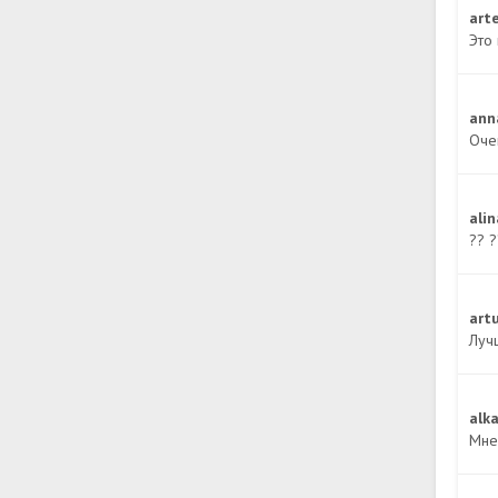
ar
Это 
ann
Оче
ali
?? ?
art
Лучш
alk
Мне