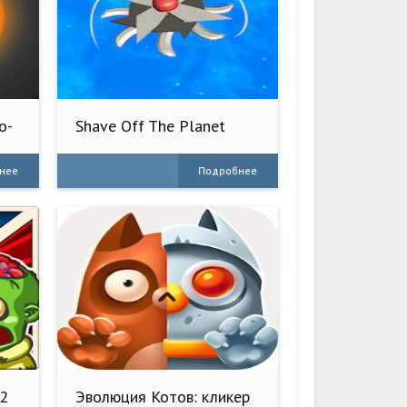
о-
Shave Off The Planet
нее
Подробнее
 2
Эволюция Котов: кликер