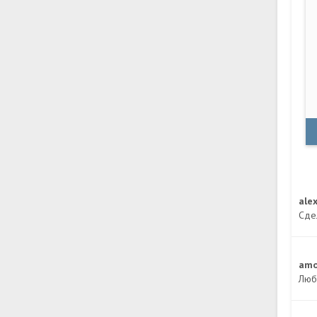
ale
Сде
amo
Люб