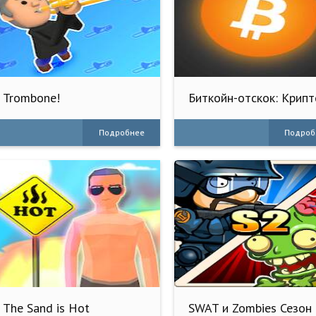
Trombone!
Биткойн-отскок: Kрипт
игра
Подробнее
Подроб
The Sand is Hot
SWAT и Zombies Сезон