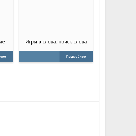
ые
Игры в слова: поиск слова
- со
нее
Подробнее