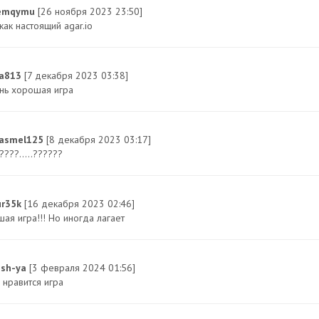
temqymu
[26 ноября 2023 23:50]
как настоящий agar.io
a813
[7 декабря 2023 03:38]
нь хорошая игра
nasmel125
[8 декабря 2023 03:17]
????.....??????
ur35k
[16 декабря 2023 02:46]
ая игра!!! Но иногда лагает
ash-ya
[3 февраля 2024 01:56]
 нравится игра