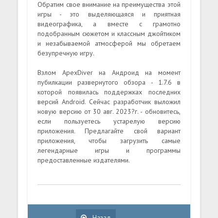
Обратим свое внимание на преимущества этой
игры - это выделяющаяся и приятная
видеографика, а вместе с грамотно
подобранным сюжетом и классным джойтиком
и незабываемой атмосферой мы обретаем
безупречную игру.
Взлом ApexDiver на Андроид на момент
пубилкации развернутого обзора - 1.7.6 в
которой появилась поддержках последних
версий Android. Сейчас разработчик выложил
новую версию от 30 авг. 2023?г. - обновитесь,
если пользуетесь устарелую версию
приложения. Предлагайте свой вариант
приложения, чтобы загрузить самые
легендарные игры и программы
предоставленные издателями.
Назад