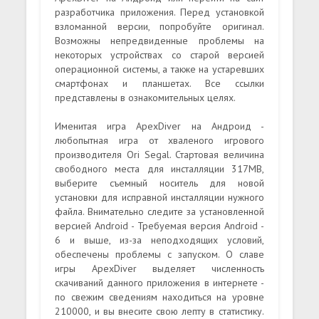
разработчика приложения. Перед установкой
взломанной версии, попробуйте оригинал.
Возможны непредвиденные проблемы на
некоторых устройствах со старой версией
операционной системы, а также на устаревших
смартфонах и планшетах. Все ссылки
представлены в ознакомительных целях.
Именитая игра ApexDiver на Андроид -
любопытная игра от хваленого игрового
производителя Ori Segal. Стартовая величина
свободного места для инсталляции 317MB,
выберите съемный носитель для новой
установки для исправной инсталляции нужного
файла. Внимательно следите за установленной
версией Android - Требуемая версия Android -
6 и выше, из-за неподходящих условий,
обеспечены проблемы с запуском. О славе
игры ApexDiver выделяет численность
скачиваний данного приложения в интернете -
по свежим сведениям находиться на уровне
210000, и вы внесите свою лепту в статистику.