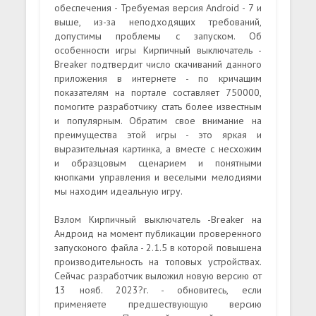
обеспечения - Требуемая версия Android - 7 и
выше, из-за неподходящих требований,
допустимы проблемы с запуском. Об
особенности игры Кирпичный выключатель -
Breaker подтвердит число скачиваний данного
приложения в интернете - по кричащим
показателям на портале составляет 750000,
помогите разработчику стать более известным
и популярным. Обратим свое внимание на
преимущества этой игры - это яркая и
выразительная картинка, а вместе с несхожим
и образцовым сценарием и понятными
кнопками управления и веселыми мелодиями
мы находим идеальную игру.
Взлом Кирпичный выключатель -Breaker на
Андроид на момент публикации проверенного
запусконого файла - 2.1.5 в которой повышена
производительность на топовых устройствах.
Сейчас разработчик выложил новую версию от
13 нояб. 2023?г. - обновитесь, если
применяете предшествующую версию