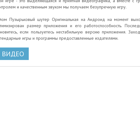
ой игре - это выделяющаяся и приятная видеографика, а вместе с
нтролем и качественным звуком мы получаем безупречную игру.
лом Пузырьковый шутер Оригинальная на Андроид на момент выход
тимизирован размер приложения и его работоспособность. Послед
новитесь, если пользуетесь нестабильную версию приложения. Захо
гендарные игры и программы предоставленные издателями.
ВИДЕО