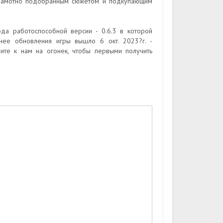
 грамотно подобранным сюжетом и подкупающим
а работоспособной версии - 0.6.3 в которой
нее обновления игры вышло 6 окт. 2023?г. -
дите к нам на огонек, чтобы первыми получить