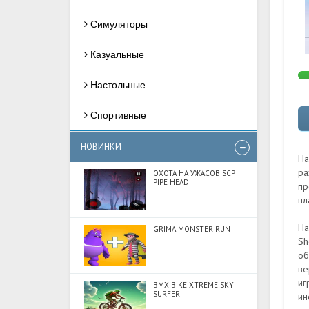
Симуляторы
Казуальные
Настольные
Спортивные
НОВИНКИ
На
ра
ОХОТА НА УЖАСОВ SCP
PIPE HEAD
пр
пл
На
GRIMA MONSTER RUN
Sh
об
ве
иг
BMX BIKE XTREME SKY
SURFER
ин