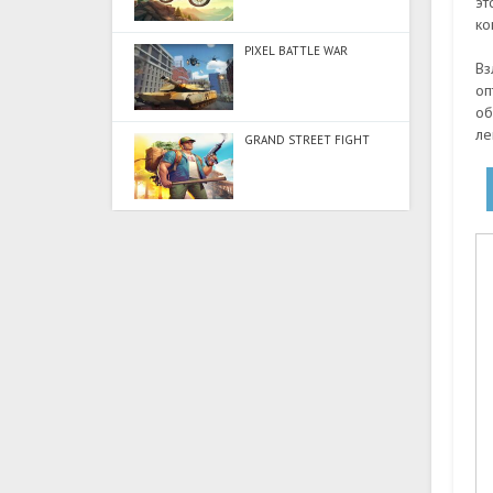
эт
ко
PIXEL BATTLE WAR
Вз
оп
об
ле
GRAND STREET FIGHT