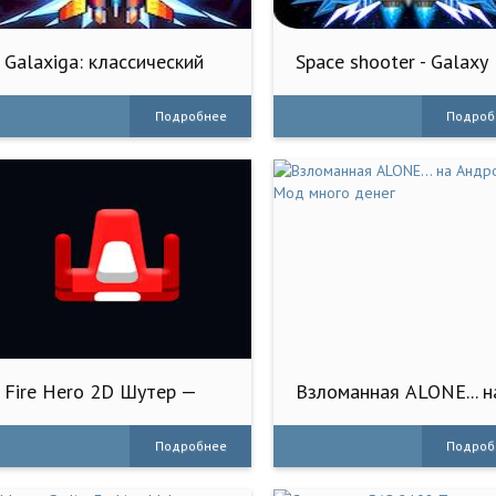
Galaxiga: классический
Space shooter - Galaxy
шутер
attack
Подробнее
Подроб
Fire Hero 2D Шутер —
Взломанная ALONE... н
Галактика
Андроид - Мод много
денег
Подробнее
Подроб