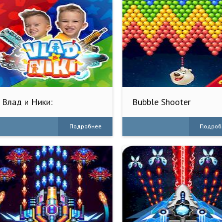
Влад и Ники:
Bubble Shooter
Космический шутер
Adventure: Pop
Подробнее
Подроб