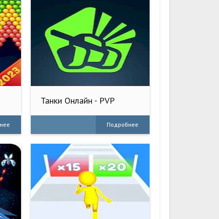
Танки Онлайн - PVP
шутер
нее
Подробнее