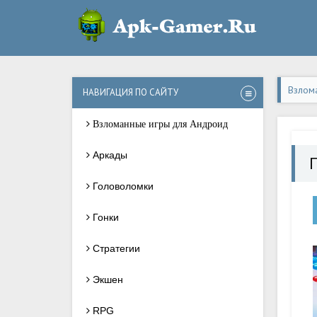
Взлом
НАВИГАЦИЯ ПО САЙТУ
Взломанные игры для Андроид
Аркады
Головоломки
Гонки
Стратегии
Экшен
RPG