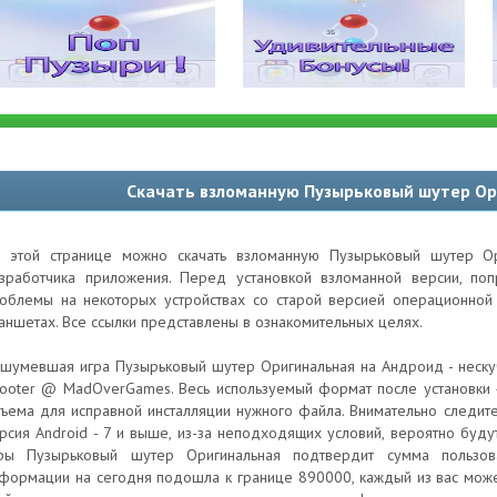
Скачать взломанную Пузырьковый шутер Ор
 этой странице можно скачать взломанную Пузырьковый шутер Ор
зработчика приложения. Перед установкой взломанной версии, по
облемы на некоторых устройствах со старой версией операционной 
аншетах. Все ссылки представлены в ознакомительных целях.
шумевшая игра Пузырьковый шутер Оригинальная на Андроид - нескуч
ooter @ MadOverGames. Весь используемый формат после установки 
ъема для исправной инсталляции нужного файла. Внимательно следите
рсия Android - 7 и выше, из-за неподходящих условий, вероятно буд
ры Пузырьковый шутер Оригинальная подтвердит сумма пользов
формации на сегодня подошла к границе 890000, каждый из вас може