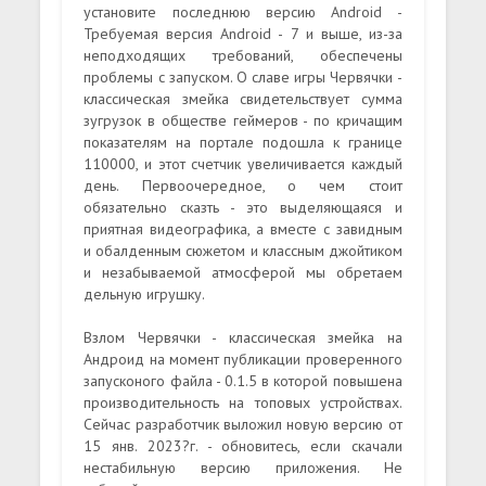
установите последнюю версию Android -
Требуемая версия Android - 7 и выше, из-за
неподходящих требований, обеспечены
проблемы с запуском. О славе игры Червячки -
классическая змейка свидетельствует сумма
зугрузок в обществе геймеров - по кричащим
показателям на портале подошла к границе
110000, и этот счетчик увеличивается каждый
день. Первоочередное, о чем стоит
обязательно сказть - это выделяющаяся и
приятная видеографика, а вместе с завидным
и обалденным сюжетом и классным джойтиком
и незабываемой атмосферой мы обретаем
дельную игрушку.
Взлом Червячки - классическая змейка на
Андроид на момент публикации проверенного
запусконого файла - 0.1.5 в которой повышена
производительность на топовых устройствах.
Сейчас разработчик выложил новую версию от
15 янв. 2023?г. - обновитесь, если скачали
нестабильную версию приложения. Не