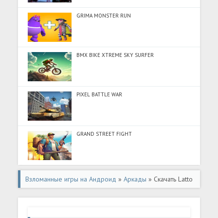
GRIMA MONSTER RUN
BMX BIKE XTREME SKY SURFER
PIXEL BATTLE WAR
GRAND STREET FIGHT
Взломанные игры на Андроид
»
Аркады
» Скачать Latto
Latto 3D Etek Tok Tok (Разблокировано все) на Андроид