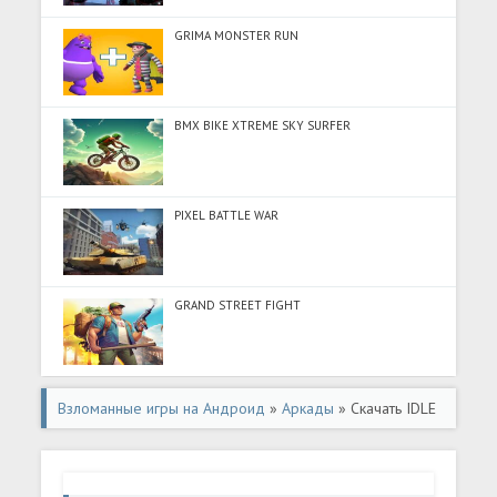
GRIMA MONSTER RUN
BMX BIKE XTREME SKY SURFER
PIXEL BATTLE WAR
GRAND STREET FIGHT
Взломанные игры на Андроид
»
Аркады
» Скачать IDLE
Spa Salon - 3D Arcade (Разблокировано все) на
Андроид