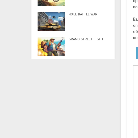
пр
по
PIXEL BATTLE WAR
Вз
оп
об
кт
GRAND STREET FIGHT