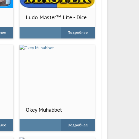
d
Ludo Master™ Lite - Dice
Game
нее
Подробнее
Okey Muhabbet
нее
Подробнее