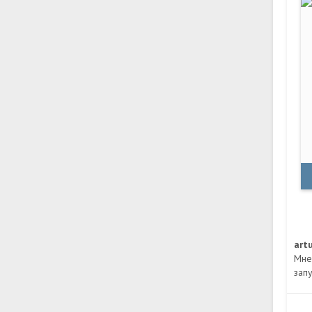
art
Мне 
запу