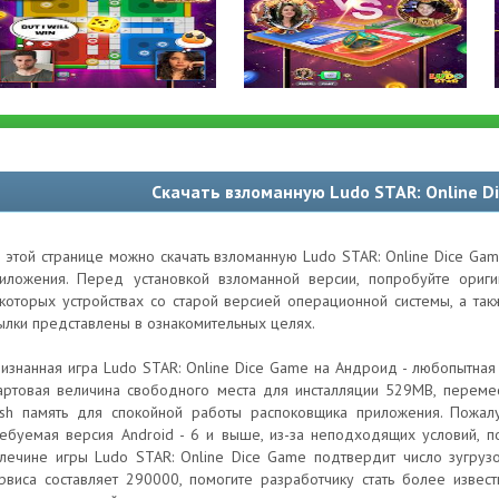
Скачать взломанную Ludo STAR: Online D
 этой странице можно скачать взломанную Ludo STAR: Online Dice Gam
иложения. Перед установкой взломанной версии, попробуйте ори
которых устройствах со старой версией операционной системы, а та
ылки представлены в ознакомительных целях.
изнанная игра Ludo STAR: Online Dice Game на Андроид - любопытная 
артовая величина свободного места для инсталляции 529MB, перемес
ash память для спокойной работы распоковщика приложения. Пожалу
ебуемая версия Android - 6 и выше, из-за неподходящих условий, 
лечине игры Ludo STAR: Online Dice Game подтвердит число зугрузо
рвиса составляет 290000, помогите разработчику стать более изве