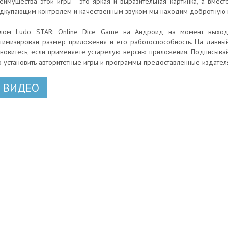
еимущества этой игры - это яркая и выразительная картинка, а вме
дкупающим контролем и качественным звуком мы находим добротную 
лом Ludo STAR: Online Dice Game на Андроид на момент выхода
тимизирован размер приложения и его работоспособность. На данный
новитесь, если применяете устарелую версию приложения. Подписывай
о установить авторитетные игры и программы предоставленные издател
ВИДЕО