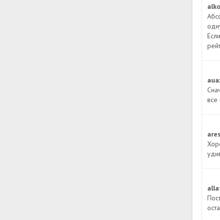
alk
Абс
одн
Есл
рей
aua
Снач
все
are
Хор
уди
all
Пос
оста