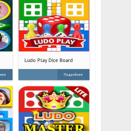
Ludo Play Dice Board
game
нее
Подробнее