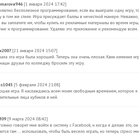
omarova946
[1 января 2024 17:42]
олютно бесполезное программирование, если вы выиграли одну игру, т
у в том же стиле. Игра присуждает баллы в нечестной манере. Неважно
и вы заплатите им, чтобы купить их рекламные материалы во время игры,
тинг и программирование. Удаляю это приложение и рекомендую всем.
x2007
[21 января 2024 15:07]
ала эта игра была хорошей. Теперь она очень плохая. Квик изменил игру
 наши друзья по колледжу бросили эту игру.
ss1043
[5 февраля 2024 21:08]
ошая игра. Я наслаждаюсь всем моим свободным временем, которое я п
вительные лица кубиков в ней.
af09
[9 марта 2024 08:42]
тоянно говорит мне войти в систему с Facebook, и когда я делаю это, о
ются там ... использовать, чтобы быть весело играть, но теперь стресс м