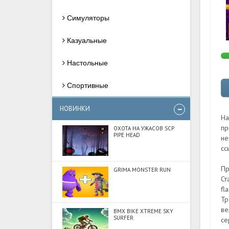
Симуляторы
Казуальные
Настольные
Спортивные
НОВИНКИ
На
пр
ОХОТА НА УЖАСОВ SCP
PIPE HEAD
не
сс
Пр
GRIMA MONSTER RUN
Ст
fl
Тр
ве
BMX BIKE XTREME SKY
SURFER
се