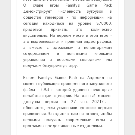
О славе игры Family's Game Pack
демонстрирует численность зугрузок в
обществе геймеров - по информации на
сегодня находиться на уровне 870000,
придеться признать, это количество
внушительно. На первом месте в этой игре -
это выделяющаяся и приятная видеографика,
а вместе с идеальным и неповторимым
содержанием и понятными кнопками
управления и веселыми мелодиями мы
получаем безупречную игру.
Взлом Family's Game Pack на Андроид на
момент публикации проверенного запусконого
файла - 2.9.3 в которой удалены некоторые
неработающие сценарии. На данный момент
доступна версия от 27 янв. 2021?г. -
обновитесь, если установили прежнюю версию
приложения. Заходите к нам на огонек, чтобы
первыми получить современные игры и
программы предоставленные издателями.