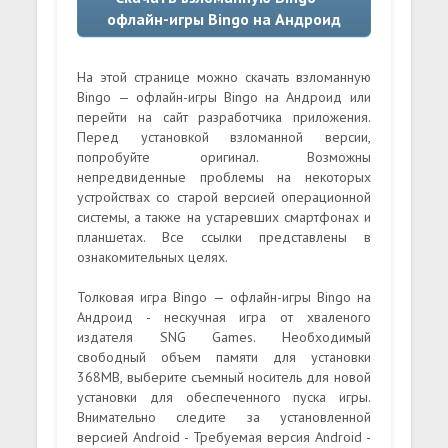
офлайн-игры Bingo на Андроид
На этой странице можно скачать взломанную
Bingo — офлайн-игры Bingo на Андроид или
перейти на сайт разработчика приложения.
Перед установкой взломанной версии,
попробуйте оригинал. Возможны
непредвиденные проблемы на некоторых
устройствах со старой версией операционной
системы, а также на устаревших смартфонах и
планшетах. Все ссылки представлены в
ознакомительных целях.
Толковая игра Bingo — офлайн-игры Bingo на
Андроид - нескучная игра от хваленого
издателя SNG Games. Необходимый
свободный объем памяти для установки
368MB, выберите съемный носитель для новой
установки для обеспеченного пуска игры.
Внимательно следите за установленной
версией Android - Требуемая версия Android -