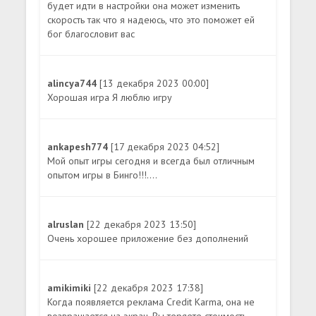
будет идти в настройки она может изменить
скорость так что я надеюсь, что это поможет ей
бог благословит вас
alincya744
[13 декабря 2023 00:00]
Хорошая игра Я люблю игру
ankapesh774
[17 декабря 2023 04:52]
Мой опыт игры сегодня и всегда был отличным
опытом игры в Бинго!!!....
alruslan
[22 декабря 2023 13:50]
Очень хорошее приложение без дополнений
amikimiki
[22 декабря 2023 17:38]
Когда появляется реклама Credit Karma, она не