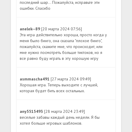
последний шар... Пожалуйста, исправьте эти
ошибки. Спасибо
anelek--89
[20 марта 2024 07:56]
Эта игра действительно хороша, просто когда у
меня было бинго, она сказала "плохое бинго",
пожалуйста, скажите мне, что происходит, или
мне нужно посмотреть больше тиктоков, но я
все равно буду играть в эту хорошую игру
asmmascha491
[27 марта 2024 09:49]
Хорошая игра. Теперь выходите с лучшей,
которая будет бить всех остальных.
any5515493
[28 марта 2024 23:49]
веселые забавы каждый день недели. Я бы
хотел больше игровых шаблонов.