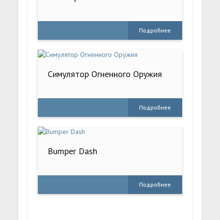
Подробнее
Симулятор Огненного Оружия
Подробнее
Bumper Dash
Подробнее