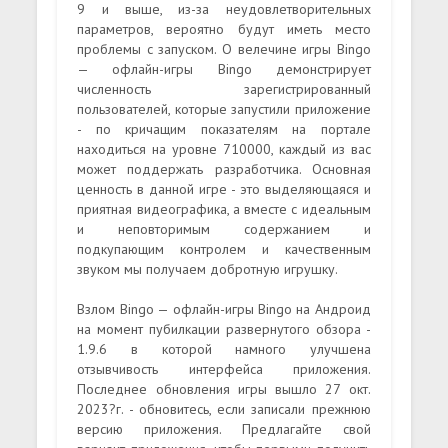
9 и выше, из-за неудовлетворительных
параметров, вероятно будут иметь место
проблемы с запуском. О велечине игры Bingo
— офлайн-игры Bingo демонстрирует
численность зарегистрированный
пользователей, которые запустили приложение
- по кричащим показателям на портале
находиться на уровне 710000, каждый из вас
может поддержать разработчика. Основная
ценность в данной игре - это выделяющаяся и
приятная видеографика, а вместе с идеальным
и неповторимым содержанием и
подкупающим контролем и качественным
звуком мы получаем добротную игрушку.
Взлом Bingo — офлайн-игры Bingo на Андроид
на момент пубилкации развернутого обзора -
1.9.6 в которой намного улучшена
отзывчивость интерфейса приложения.
Последнее обновления игры вышло 27 окт.
2023?г. - обновитесь, если записали прежнюю
версию приложения. Предлагайте свой