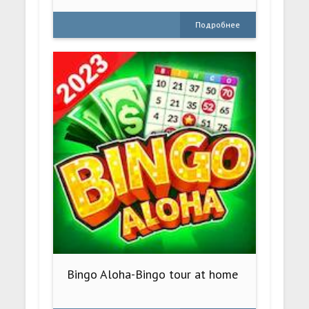
Подробнее
Bingo Aloha-Bingo tour at home