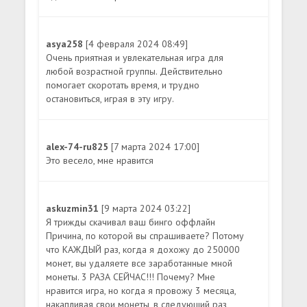
asya258
[4 февраля 2024 08:49]
Очень приятная и увлекательная игра для
любой возрастной группы. Действительно
помогает скоротать время, и трудно
остановиться, играя в эту игру.
alex-74-ru825
[7 марта 2024 17:00]
Это весело, мне нравится
askuzmin31
[9 марта 2024 03:22]
Я трижды скачивал ваш бинго оффлайн
Причина, по которой вы спрашиваете? Потому
что КАЖДЫЙ раз, когда я дохожу до 250000
монет, вы удаляете все заработанные мной
монеты. 3 РАЗА СЕЙЧАС!!! Почему? Мне
нравится игра, но когда я провожу 3 месяца,
накапливая свои монеты, в следующий раз,