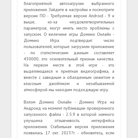
благоприятной автозагрузки выбранного
приложения. Зайдите в настройки и посмотрите
версию ПО - Требуемая версия Android - 9 и
выше, из-за неудовлетворительных
параметров, могут иметь место проблемы с
запуском. О велечине игры Домино Онлайн -
Домино Игра подтвердит число
пользователей, которые загрузили приложение
- по статистическим данным составляет
430000, это основательный признак качества.
На первом месте в этой игре - это
выделяющаяся и приятная видеографика, а
вместе с завидным и обалденным сюжетом и
классным джойтиком и незабываемой
атмосферой мы находим подходящую игру.
Взлом Домино Онлайн - Домино Игра на
Андроид на момент публикации проверенного
запусконого файла - 2.5.9 в которой намного
улучшена отзывчивость интерфейса
приложения. Стабильная версия приложения
появилась 17 окт. 2023?г. - обновитесь, если