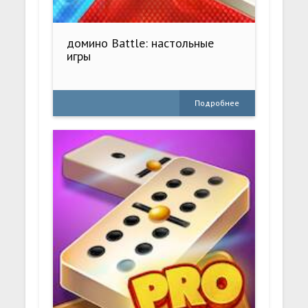
домино Battle: настольные
игры
Подробнее