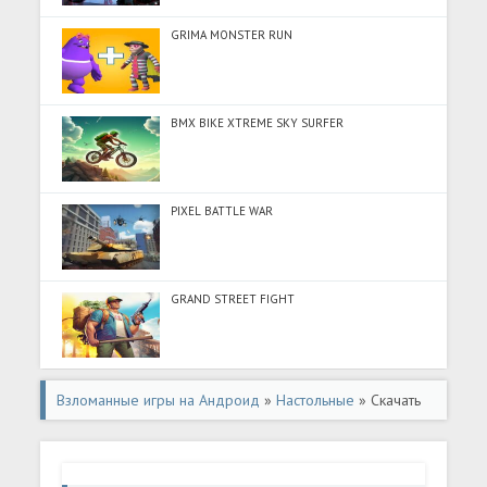
GRIMA MONSTER RUN
BMX BIKE XTREME SKY SURFER
PIXEL BATTLE WAR
GRAND STREET FIGHT
Взломанные игры на Андроид
»
Настольные
» Скачать
Домино Онлайн - Домино Игра (Много денег) на
Андроид