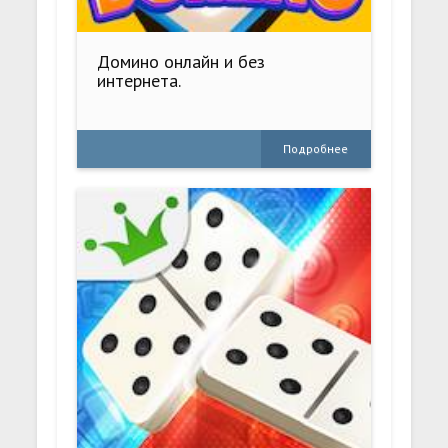
Домино онлайн и без
интернета.
Подробнее