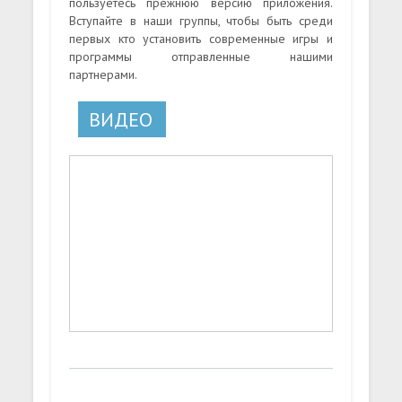
пользуетесь прежнюю версию приложения.
Вступайте в наши группы, чтобы быть среди
первых кто установить современные игры и
программы отправленные нашими
партнерами.
ВИДЕО