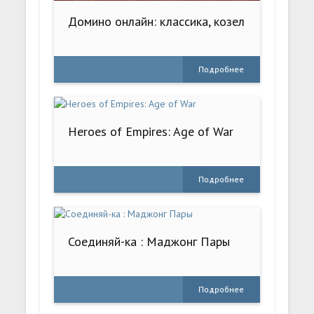
Домино онлайн: классика, козел
Подробнее
Heroes of Empires: Age of War
Подробнее
Соединяй-ка : Маджонг Пары
Подробнее