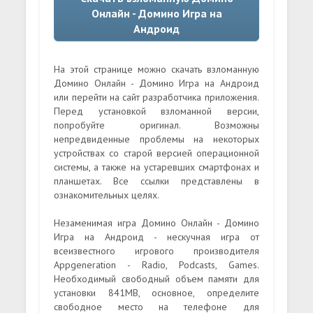
Онлайн - Домино Игра на
Андроид
На этой странице можно скачать взломанную
Домино Онлайн - Домино Игра на Андроид
или перейти на сайт разработчика приложения.
Перед установкой взломанной версии,
попробуйте оригинал. Возможны
непредвиденные проблемы на некоторых
устройствах со старой версией операционной
системы, а также на устаревших смартфонах и
планшетах. Все ссылки представлены в
ознакомительных целях.
Незаменимая игра Домино Онлайн - Домино
Игра на Андроид - нескучная игра от
всеизвестного игрового производителя
Appgeneration - Radio, Podcasts, Games.
Необходимый свободный объем памяти для
установки 841MB, основное, определите
свободное место на телефоне для