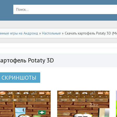
анные игры на Андроид
»
Настольные
» Скачать картофель Potaty 3D (М
картофель Potaty 3D
СКРИНШОТЫ