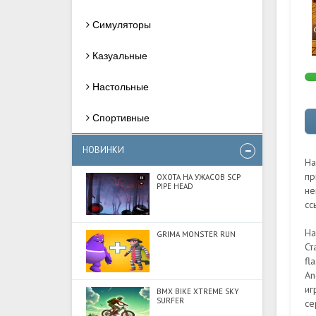
Симуляторы
Казуальные
Настольные
Спортивные
НОВИНКИ
На
пр
ОХОТА НА УЖАСОВ SCP
PIPE HEAD
не
сс
На
GRIMA MONSTER RUN
Ст
fl
An
иг
BMX BIKE XTREME SKY
SURFER
се