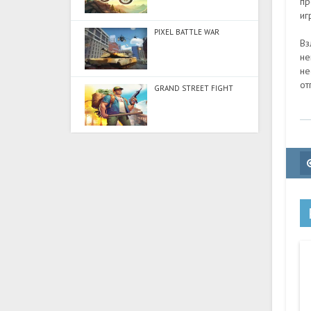
пр
иг
PIXEL BATTLE WAR
Вз
не
не
от
GRAND STREET FIGHT