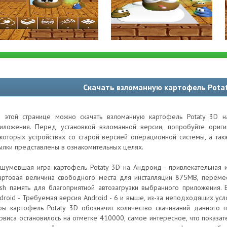
Скачать взломанную картофель Pota
 этой странице можно скачать взломанную картофель Potaty 3D н
иложения. Перед установкой взломанной версии, попробуйте ори
которых устройствах со старой версией операционной системы, а та
ылки представлены в ознакомительных целях.
шумевшая игра картофель Potaty 3D на Андроид - привлекательная и
артовая величина свободного места для инсталляции 875MB, перемес
ash память для благоприятной автозагрузки выбранного приложения.
droid - Требуемая версия Android - 6 и выше, из-за неподходящих ус
ры картофель Potaty 3D обозначит количество скачиваний данного п
рвиса остановилось на отметке 410000, самое интересное, что показат