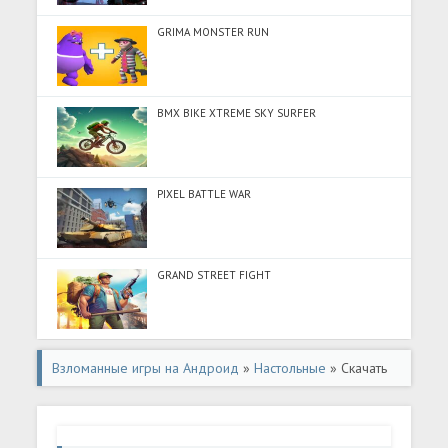
GRIMA MONSTER RUN
BMX BIKE XTREME SKY SURFER
PIXEL BATTLE WAR
GRAND STREET FIGHT
Взломанные игры на Андроид
»
Настольные
» Скачать
Girls Paint by Number Coloring (Много монет) на
Андроид