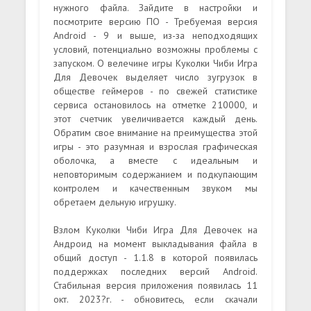
нужного файла. Зайдите в настройки и
посмотрите версию ПО - Требуемая версия
Android - 9 и выше, из-за неподходящих
условий, потенциально возможны проблемы с
запуском. О велечине игры Куколки Чиби Игра
Для Девочек выделяет число зугрузок в
обществе геймеров - по свежей статистике
сервиса остановилось на отметке 210000, и
этот счетчик увеличивается каждый день.
Обратим свое внимание на преимущества этой
игры - это разумная и взрослая графическая
оболочка, а вместе с идеальным и
неповторимым содержанием и подкупающим
контролем и качественным звуком мы
обретаем дельную игрушку.
Взлом Куколки Чиби Игра Для Девочек на
Андроид на момент выкладывания файла в
общий доступ - 1.1.8 в которой появилась
поддержках последних версий Android.
Стабильная версия приложения появилась 11
окт. 2023?г. - обновитесь, если скачали