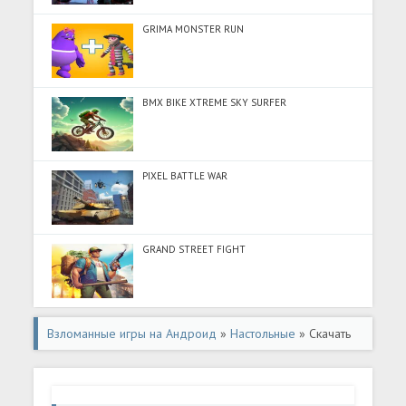
GRIMA MONSTER RUN
BMX BIKE XTREME SKY SURFER
PIXEL BATTLE WAR
GRAND STREET FIGHT
Взломанные игры на Андроид
»
Настольные
» Скачать
Куколки Чиби Игра Для Девочек (Разблокировано все)
на Андроид