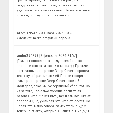
группы друзей, с которыми я играю, и это
раздражает, когда приходится каждый раз
удалять и писать имя каждого. Но мы все равно
играем, потому что это так весело.
atom-ici947
[20 января 2024 10:36]
Сделайте также оффлайн-версию
andru254758
[8 февраля 2024 21:57]
(Если вы относитесь к числу разработчиков,
прочтите список глюков до конца ;) ) Прежде
чем купить расширение Deep Cover, я провел
тест с кучей разных людей. Проще говоря, я
купил расширение Deep Cover (около 3
долларов, плюс-минус сервисный сбор) только
из-за того, насколько хороша бесплатная
базовая игра. Может быть, там и сям возникают
проблемы, но, учитывая, что игра относительно
новая, это, мягко говоря, замечательно. /// А
теперь о глюках, которые я нашел в 1.3 :) /// +