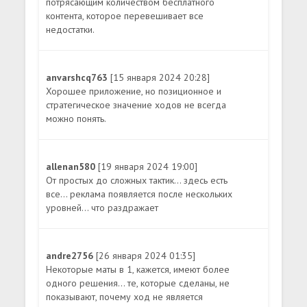
потрясающим количеством бесплатного
контента, которое перевешивает все
недостатки.
anvarshcq763
[15 января 2024 20:28]
Хорошее приложение, но позиционное и
стратегическое значение ходов не всегда
можно понять.
allenan580
[19 января 2024 19:00]
От простых до сложных тактик... здесь есть
все... реклама появляется после нескольких
уровней... что раздражает
andre2756
[26 января 2024 01:35]
Некоторые маты в 1, кажется, имеют более
одного решения... те, которые сделаны, не
показывают, почему ход не является