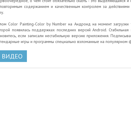
рвоочередное, о чем стоит обязательно сказть - это выделяющаяся и 
повторимым содержанием и качественным контролем за действиями
ру.
лом Color Painting-Color by Number на Андроид на момент загрузки 
торой появилась поддержках последних версий Android. Стабильная 
новитесь, если записали нестабильную версию приложения. Подписыва
гендарные игры и программы специально взломанные на популярном 
ВИДЕО