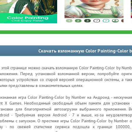
Скачать взломанную Color Painting-Color
 этой странице можно скачать взломанную Color Painting-Color by Num
иложения. Перед установкой взломанной версии, попробуйте ори
которых устройствах со старой версией операционной системы, а та
ылки представлены в ознакомительных целях.
изнанная игра Color Painting-Color by Number на Андроид - нескучна
nt X Games. Необходимый свободный объем памяти для установки 
тановки для благоприятной автозагрузки выбранного приложения. В
droid - Требуемая версия Android - 7 и выше, из-за неудовлетво
облемы с запуском. О престиже игры Color Painting-Color by Number с
ay - по свежей статистике сервиса подошла к границе 100000, 