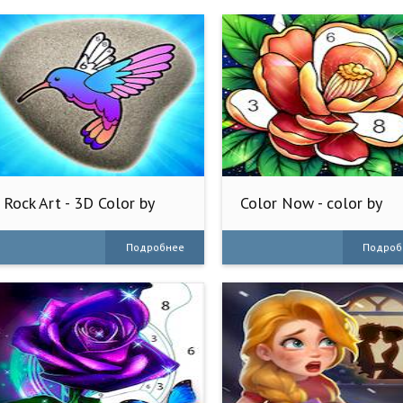
Rock Art - 3D Color by
Color Now - color by
Number
number
Подробнее
Подроб