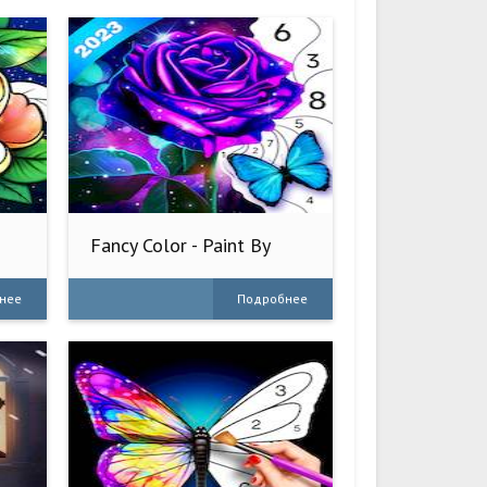
Fancy Color - Paint By
Number
нее
Подробнее