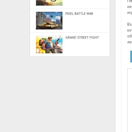
Пе
не
иг
PIXEL BATTLE WAR
Вз
ко
об
GRAND STREET FIGHT
ле