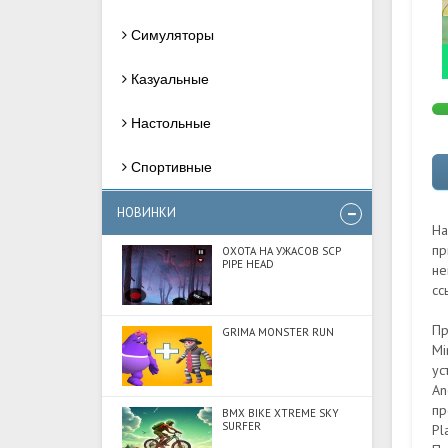
Симуляторы
Казуальные
Настольные
Спортивные
НОВИНКИ
На
пр
ОХОТА НА УЖАСОВ SCP
PIPE HEAD
не
сс
Пр
GRIMA MONSTER RUN
Mi
ус
An
пр
BMX BIKE XTREME SKY
SURFER
Pl