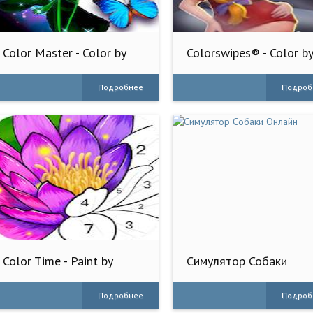
Color Master - Color by
Colorswipes® - Color b
Number
Number
Подробнее
Подроб
Color Time - Paint by
Симулятор Собаки
Number
Онлайн
Подробнее
Подроб