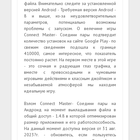
файла. Внимательно следите за установленной
версией Android - Требуемая версия Android -
8 и выше, из-за неудовлетворительных
параметров, потенциально возможны
проблемы с запуском. О велечине игры
Connect Master- Cоедини пары подтвердит
количество установок на сайте Google Play - по
свежим сведениям подошла к границе
410000, самое интересное, что показатель
постоянно растет. На первом месте в этой игре
- это сочная и радующая глаз графика, а
вместе с превосходными и чумовыми
игровыми действиями и классным джойтиком и
незабываемой атмосферой мы находим
идеальную игру.
Взлом Connect Master- Cоедини пары на
Андроид на момент выкладывания файла в
общий доступ - 1.4.8 в которой оптимизирован
размер приложения и его работоспособность.
На данный момент доступна версия от 31 авг.
2023?г. - обновитесь, если пользуетесь